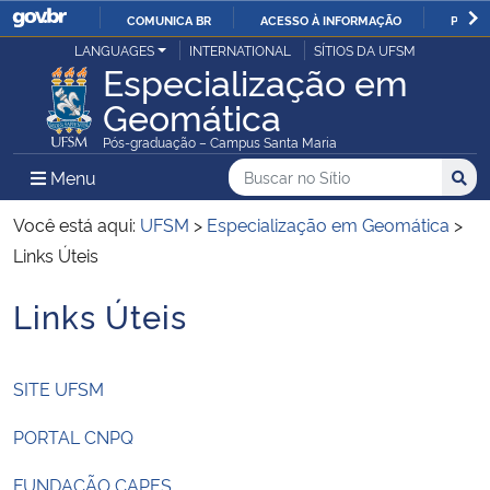
COMUNICA BR
ACESSO À INFORMAÇÃO
PARTI
Casa Civil
LANGUAGES
INTERNATIONAL
SÍTIOS DA UFSM
IR
Especialização em
PARA
Geomática
Ministério da Justiça e Segurança Pública
O
Pós-graduação – Campus Santa Maria
CONTEÚDO
Ministério da Defesa
Buscar no no Sítio
Busca
Busca:
Menu Principal do Sítio
Menu
Busc
Ministério das Relações Exteriores
Você está aqui:
UFSM
>
Especialização em Geomática
>
Links Úteis
Ministério da Economia
Links Úteis
Início do conteúdo
Ministério da Infraestrutura
SITE UFSM
Ministério da Agricultura, Pecuária e Abastecimento
PORTAL CNPQ
Ministério da Educação
FUNDAÇÃO CAPES