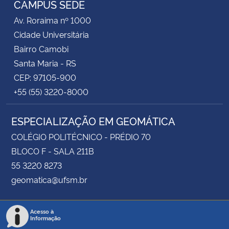
CAMPUS SEDE
Av. Roraima nº 1000
Secretaria-Geral
Cidade Universitária
Bairro Camobi
Secretaria de Governo
Santa Maria - RS
CEP: 97105-900
Gabinete de Segurança Institucional
+55 (55) 3220-8000
Advocacia-Geral da União
ESPECIALIZAÇÃO EM GEOMÁTICA
Banco Central do Brasil
COLÉGIO POLITÉCNICO - PRÉDIO 70
BLOCO F - SALA 211B
Planalto
55 3220 8273
geomatica@ufsm.br
Acesso à
Informação