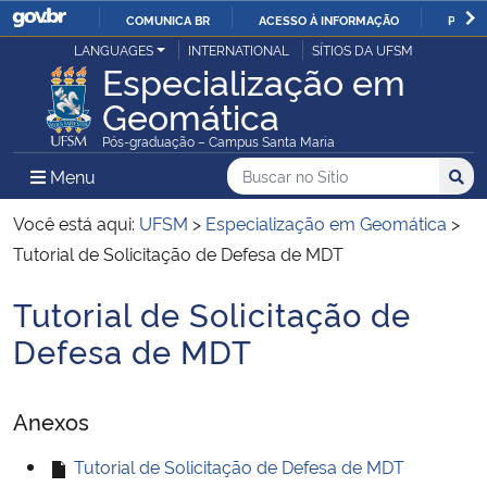
COMUNICA BR
ACESSO À INFORMAÇÃO
PARTI
Casa Civil
LANGUAGES
INTERNATIONAL
SÍTIOS DA UFSM
IR
Especialização em
PARA
Geomática
Ministério da Justiça e Segurança Pública
O
Pós-graduação – Campus Santa Maria
CONTEÚDO
Ministério da Defesa
Buscar no no Sítio
Busca
Busca:
Menu Principal do Sítio
Menu
Busc
Ministério das Relações Exteriores
Você está aqui:
UFSM
>
Especialização em Geomática
>
Tutorial de Solicitação de Defesa de MDT
Ministério da Economia
Tutorial de Solicitação de
Início do conteúdo
Ministério da Infraestrutura
Defesa de MDT
Ministério da Agricultura, Pecuária e Abastecimento
Anexos
Ministério da Educação
Tutorial de Solicitação de Defesa de MDT