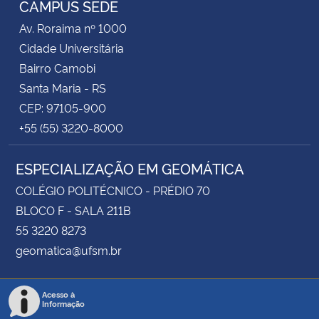
CAMPUS SEDE
Av. Roraima nº 1000
Secretaria-Geral
Cidade Universitária
Bairro Camobi
Secretaria de Governo
Santa Maria - RS
CEP: 97105-900
Gabinete de Segurança Institucional
+55 (55) 3220-8000
Advocacia-Geral da União
ESPECIALIZAÇÃO EM GEOMÁTICA
Banco Central do Brasil
COLÉGIO POLITÉCNICO - PRÉDIO 70
BLOCO F - SALA 211B
Planalto
55 3220 8273
geomatica@ufsm.br
Acesso à
Informação