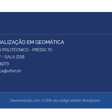
IALIZAÇÃO EM GEOMÁTICA
 POLITÉCNICO - PRÉDIO 70
 - SALA 211B
 8273
ca@ufsm.br
Desenvolvido com o CMS de código aberto
Wordpress