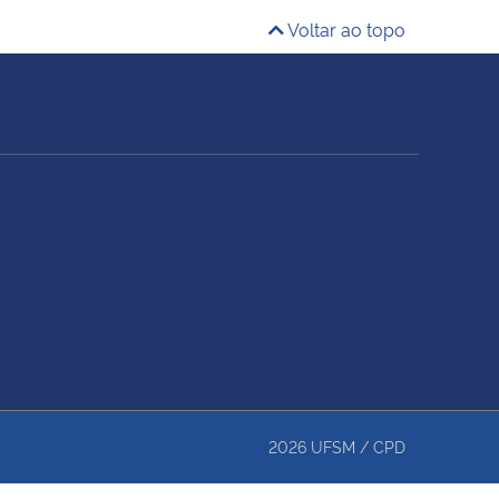
Voltar ao topo
2026
UFSM
/
CPD