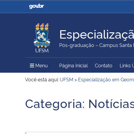
Casa Civil
Ministério da Justiça e
Segurança Pública
Especializaç
Ministério da Agricultura,
Ministério da Educação
Pós-graduação – Campus Santa 
Pecuária e Abastecimento
Menu Principal do Sítio
Menu
Página Inicial
Contato
Links 
Ministério do Meio Ambiente
Ministério do Turismo
Você está aqui:
UFSM
>
Especialização em Geom
Início do conteúdo
Categoria:
Notícia
Secretaria de Governo
Gabinete de Segurança
Institucional