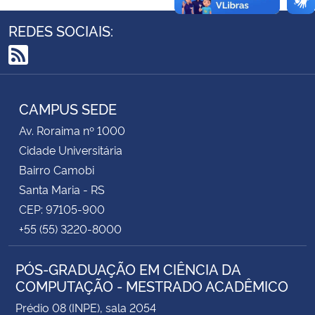
REDES SOCIAIS:
Secretaria-Geral
RSS
Secretaria de Governo
CAMPUS SEDE
Gabinete de Segurança Institucional
Av. Roraima nº 1000
Advocacia-Geral da União
Cidade Universitária
Bairro Camobi
Banco Central do Brasil
Santa Maria - RS
CEP: 97105-900
Planalto
+55 (55) 3220-8000
PÓS-GRADUAÇÃO EM CIÊNCIA DA
COMPUTAÇÃO - MESTRADO ACADÊMICO
Prédio 08 (INPE), sala 2054