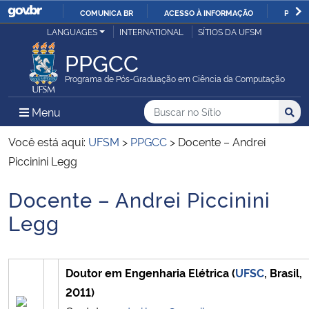
COMUNICA BR
ACESSO À INFORMAÇÃO
PARTI
Casa Civil
LANGUAGES
INTERNATIONAL
SÍTIOS DA UFSM
IR
PARA
PPGCC
Ministério da Justiça e Segurança Pública
O
Programa de Pós-Graduação em Ciência da Computação
CONTEÚDO
Ministério da Defesa
Buscar no no Sítio
Busca
Busca:
Menu Principal do Sítio
Menu
Busc
Ministério das Relações Exteriores
Você está aqui:
UFSM
>
PPGCC
>
Docente – Andrei
Piccinini Legg
Ministério da Economia
Docente – Andrei Piccinini
Início do conteúdo
Ministério da Infraestrutura
Legg
Ministério da Agricultura, Pecuária e Abastecimento
Doutor em Engenharia Elétrica (
UFSC
, Brasil,
Ministério da Educação
2011)