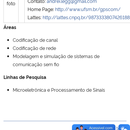
Contato:
andrei.legg@gmail.com
Ministério da Cidadania
Home Page:
http://www.ufsm.br/gpscom/
Lattes:
http://lattes.cnpq.br/9873333807426188
Ministério da Saúde
Áreas
Ministério de Minas e Energia
Codificação de canal
Codificação de rede
Ministério da Ciência, Tecnologia, Inovações e Comunicações
Modelagem e simulação de sistemas de
comunicação sem fio
Ministério do Meio Ambiente
Linhas de Pesquisa
Ministério do Turismo
Microeletrônica e Processamento de Sinais
Ministério do Desenvolvimento Regional
Controladoria-Geral da União
Voltar ao topo
Ministério da Mulher, da Família e dos Direitos Humanos