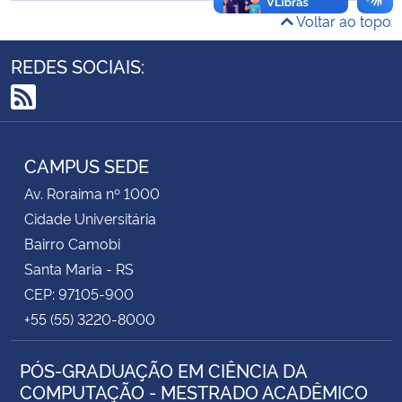
Voltar ao topo
Secretaria-Geral
REDES SOCIAIS:
Secretaria de Governo
RSS
Gabinete de Segurança Institucional
CAMPUS SEDE
Advocacia-Geral da União
Av. Roraima nº 1000
Cidade Universitária
Banco Central do Brasil
Bairro Camobi
Santa Maria - RS
Planalto
CEP: 97105-900
+55 (55) 3220-8000
PÓS-GRADUAÇÃO EM CIÊNCIA DA
COMPUTAÇÃO - MESTRADO ACADÊMICO