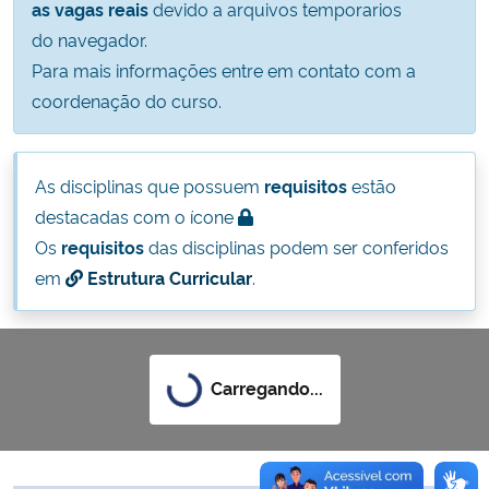
as vagas reais
devido a arquivos temporarios
Ministério da Cidadania
do navegador.
Para mais informações entre em contato com a
Ministério da Saúde
coordenação do curso.
Ministério de Minas e Energia
As disciplinas que possuem
requisitos
estão
Ministério da Ciência, Tecnologia, Inovações e Comunicações
destacadas com o ícone
Os
requisitos
das disciplinas podem ser conferidos
Ministério do Meio Ambiente
em
Estrutura Curricular
.
Ministério do Turismo
Ministério do Desenvolvimento Regional
Carregando...
Controladoria-Geral da União
Ministério da Mulher, da Família e dos Direitos Humanos