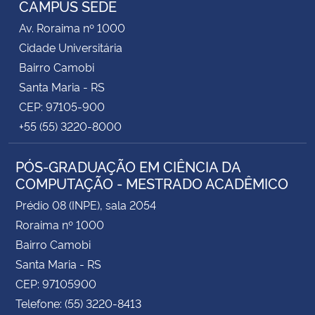
CAMPUS SEDE
Av. Roraima nº 1000
Secretaria-Geral
Cidade Universitária
Bairro Camobi
Secretaria de Governo
Santa Maria - RS
CEP: 97105-900
Gabinete de Segurança Institucional
+55 (55) 3220-8000
Advocacia-Geral da União
PÓS-GRADUAÇÃO EM CIÊNCIA DA
COMPUTAÇÃO - MESTRADO ACADÊMICO
Banco Central do Brasil
Prédio 08 (INPE), sala 2054
Planalto
Roraima nº 1000
Bairro Camobi
Santa Maria - RS
CEP: 97105900
Telefone: (55) 3220-8413