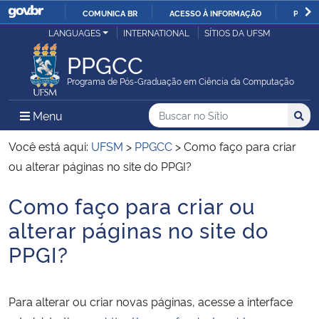
COMUNICA BR
ACESSO À INFORMAÇÃO
PARTI
Casa Civil
LANGUAGES
INTERNATIONAL
SÍTIOS DA UFSM
IR
PARA
PPGCC
Ministério da Justiça e Segurança Pública
O
Programa de Pós-Graduação em Ciência da Computação
CONTEÚDO
Ministério da Defesa
Buscar no no Sítio
Busca
Busca:
Menu Principal do Sítio
Menu
Busc
Ministério das Relações Exteriores
Você está aqui:
UFSM
>
PPGCC
>
Como faço para criar
ou alterar páginas no site do PPGI?
Ministério da Economia
Como faço para criar ou
Início do conteúdo
Ministério da Infraestrutura
alterar páginas no site do
PPGI?
Ministério da Agricultura, Pecuária e Abastecimento
Ministério da Educação
Para alterar ou criar novas páginas, acesse a interface