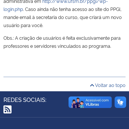
administrativa em
http://www.ufsm.br/ppgi/wp-
Ministério da Cidadania
login.php
. Caso ainda não tenha acesso ao site do PPGI,
mande email à secretaria do curso, que criará um novo
Ministério da Saúde
usuário para você.
Ministério de Minas e Energia
Obs.: A criação de usuários é feita exclusivamente para
professores e servidores vinculados ao programa.
Ministério da Ciência, Tecnologia, Inovações e Comunicações
Ministério do Meio Ambiente
Ministério do Turismo
Voltar ao topo
Ministério do Desenvolvimento Regional
REDES SOCIAIS:
Controladoria-Geral da União
RSS
Ministério da Mulher, da Família e dos Direitos Humanos