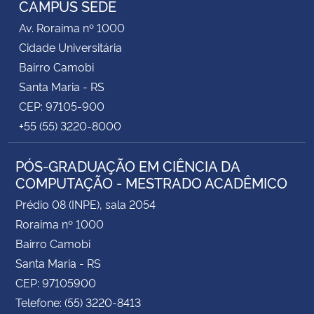
CAMPUS SEDE
Av. Roraima nº 1000
Secretaria-Geral
Cidade Universitária
Bairro Camobi
Secretaria de Governo
Santa Maria - RS
CEP: 97105-900
Gabinete de Segurança Institucional
+55 (55) 3220-8000
Advocacia-Geral da União
PÓS-GRADUAÇÃO EM CIÊNCIA DA
COMPUTAÇÃO - MESTRADO ACADÊMICO
Banco Central do Brasil
Prédio 08 (INPE), sala 2054
Planalto
Roraima nº 1000
Bairro Camobi
Santa Maria - RS
CEP: 97105900
Telefone: (55) 3220-8413