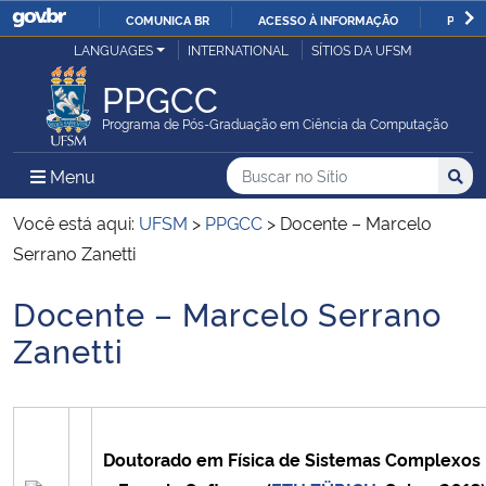
COMUNICA BR
ACESSO À INFORMAÇÃO
PARTI
Casa Civil
LANGUAGES
INTERNATIONAL
SÍTIOS DA UFSM
IR
PARA
PPGCC
Ministério da Justiça e Segurança Pública
O
Programa de Pós-Graduação em Ciência da Computação
CONTEÚDO
Ministério da Defesa
Buscar no no Sítio
Busca
Busca:
Menu Principal do Sítio
Menu
Busc
Ministério das Relações Exteriores
Você está aqui:
UFSM
>
PPGCC
>
Docente – Marcelo
Serrano Zanetti
Ministério da Economia
Docente – Marcelo Serrano
Início do conteúdo
Ministério da Infraestrutura
Zanetti
Ministério da Agricultura, Pecuária e Abastecimento
Ministério da Educação
Doutorado em Física de Sistemas Complexos