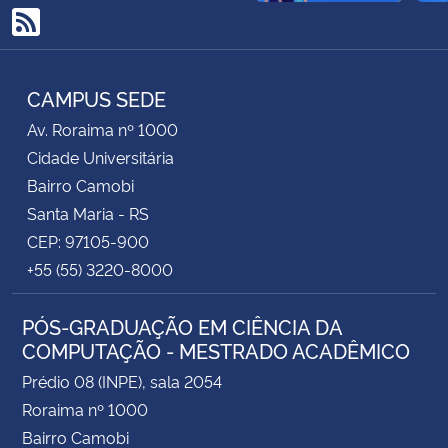
RSS
Secretaria-Geral
CAMPUS SEDE
Secretaria de Governo
Av. Roraima nº 1000
Gabinete de Segurança Institucional
Cidade Universitária
Bairro Camobi
Advocacia-Geral da União
Santa Maria - RS
CEP: 97105-900
Banco Central do Brasil
+55 (55) 3220-8000
Planalto
PÓS-GRADUAÇÃO EM CIÊNCIA DA
COMPUTAÇÃO - MESTRADO ACADÊMICO
Prédio 08 (INPE), sala 2054
Roraima nº 1000
Bairro Camobi