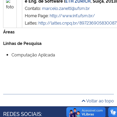
e Eng. de Software (
ETH ZÜRICH
, Suiça, 2013)
Ministério da Cidadania
Contato:
marcelo.zanetti@ufsm.br
Home Page:
http://www.inf.ufsm.br/
Ministério da Saúde
Lattes:
http://lattes.cnpq.br/897236905830087
Áreas
Ministério de Minas e Energia
Linhas de Pesquisa
Ministério da Ciência, Tecnologia, Inovações e Comunicações
Computação Aplicada
Ministério do Meio Ambiente
Ministério do Turismo
Ministério do Desenvolvimento Regional
Voltar ao topo
Controladoria-Geral da União
REDES SOCIAIS:
Ministério da Mulher, da Família e dos Direitos Humanos