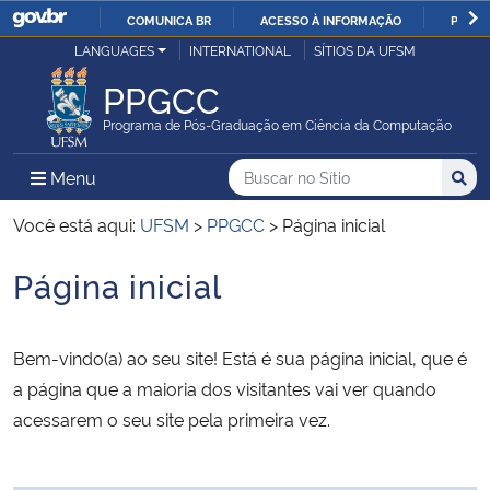
COMUNICA BR
ACESSO À INFORMAÇÃO
PARTI
Casa Civil
LANGUAGES
INTERNATIONAL
SÍTIOS DA UFSM
IR
PARA
PPGCC
Ministério da Justiça e Segurança Pública
O
Programa de Pós-Graduação em Ciência da Computação
CONTEÚDO
Ministério da Defesa
Buscar no no Sítio
Busca
Busca:
Menu Principal do Sítio
Menu
Busc
Ministério das Relações Exteriores
Você está aqui:
UFSM
>
PPGCC
>
Página inicial
Página inicial
Ministério da Economia
Início do conteúdo
Ministério da Infraestrutura
Bem-vindo(a) ao seu site! Está é sua página inicial, que é
a página que a maioria dos visitantes vai ver quando
Ministério da Agricultura, Pecuária e Abastecimento
acessarem o seu site pela primeira vez.
Ministério da Educação