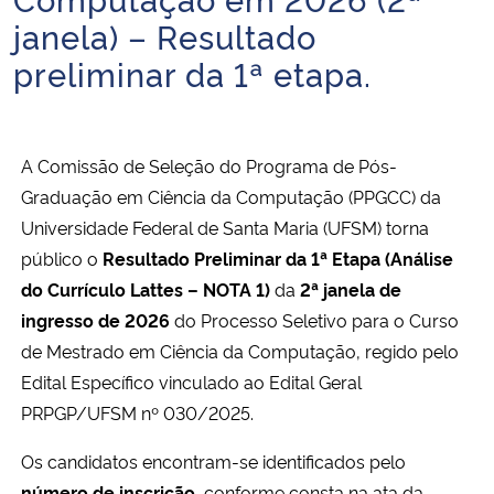
Ministério da Cidadania
janela) – Resultado
preliminar da 1ª etapa.
Ministério da Saúde
Ministério de Minas e Energia
A Comissão de Seleção do Programa de Pós-
Graduação em Ciência da Computação (PPGCC) da
Ministério da Ciência, Tecnologia, Inovações e Comunicações
Universidade Federal de Santa Maria (UFSM) torna
Ministério do Meio Ambiente
público o
Resultado Preliminar da 1ª Etapa (Análise
do Currículo Lattes – NOTA 1)
da
2ª janela de
Ministério do Turismo
ingresso de 2026
do Processo Seletivo para o Curso
de Mestrado em Ciência da Computação, regido pelo
Ministério do Desenvolvimento Regional
Edital Específico vinculado ao Edital Geral
PRPGP/UFSM nº 030/2025.
Controladoria-Geral da União
Os candidatos encontram-se identificados pelo
Ministério da Mulher, da Família e dos Direitos Humanos
número de inscrição
, conforme consta na ata da