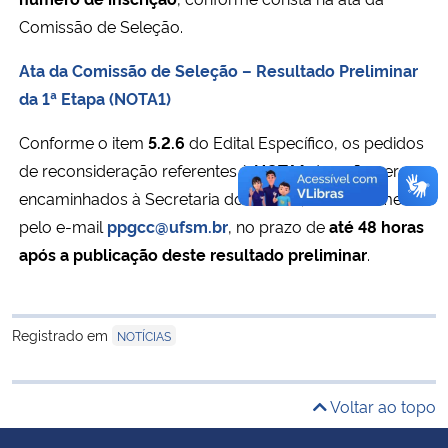
Comissão de Seleção.
Secretaria-Geral
Ata da Comissão de Seleção – Resultado Preliminar
da 1ª Etapa (NOTA1)
Secretaria de Governo
Conforme o item
5.2.6
do Edital Específico, os pedidos
Gabinete de Segurança Institucional
de reconsideração referentes à
NOTA1
deverão ser
encaminhados à Secretaria do PPGCC, exclusivamente
Advocacia-Geral da União
pelo e-mail
ppgcc@ufsm.br
, no prazo de
até 48 horas
após a publicação deste resultado preliminar
.
Banco Central do Brasil
Planalto
Registrado em
NOTÍCIAS
Voltar ao topo