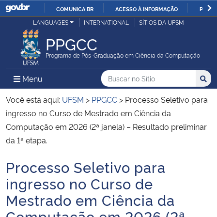
COMUNICA BR
ACESSO À INFORMAÇÃO
PARTI
Casa Civil
LANGUAGES
INTERNATIONAL
SÍTIOS DA UFSM
IR
PARA
PPGCC
Ministério da Justiça e Segurança Pública
O
Programa de Pós-Graduação em Ciência da Computação
CONTEÚDO
Ministério da Defesa
Buscar no no Sítio
Busca
Busca:
Menu Principal do Sítio
Menu
Busc
Ministério das Relações Exteriores
Você está aqui:
UFSM
>
PPGCC
>
Processo Seletivo para
ingresso no Curso de Mestrado em Ciência da
Ministério da Economia
Computação em 2026 (2ª janela) – Resultado preliminar
da 1ª etapa.
Ministério da Infraestrutura
Processo Seletivo para
Início do conteúdo
Ministério da Agricultura, Pecuária e Abastecimento
ingresso no Curso de
Mestrado em Ciência da
Ministério da Educação
Computação em 2026 (2ª