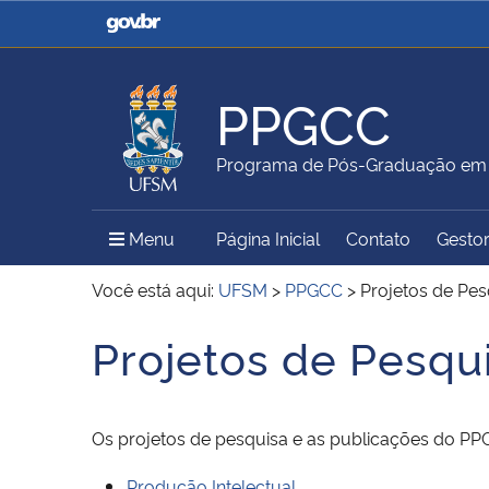
Casa Civil
Ministério da Justiça e
Segurança Pública
PPGCC
Ministério da Agricultura,
Ministério da Educação
Programa de Pós-Graduação em 
Pecuária e Abastecimento
Menu Principal do Sítio
Menu
Página Inicial
Contato
Gestor
Ministério do Meio Ambiente
Ministério do Turismo
Você está aqui:
UFSM
>
PPGCC
>
Projetos de Pes
Projetos de Pesqu
Início do conteúdo
Secretaria de Governo
Gabinete de Segurança
Institucional
Os projetos de pesquisa e as publicações do PPGI
Produção Intelectual