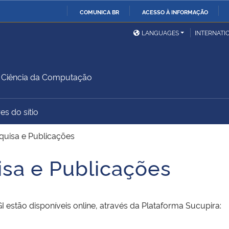
COMUNICA BR
ACESSO À INFORMAÇÃO
Ministério da Defesa
Ministério das Relações
Mini
IR
LANGUAGES
INTERNATI
Exteriores
PARA
O
Ministério da Cidadania
Ministério da Saúde
Mini
CONTEÚDO
Ciência da Computação
es do sítio
Ministério do
Controladoria-Geral da
Mini
Desenvolvimento Regional
União
Famí
quisa e Publicações
Hum
isa e Publicações
Advocacia-Geral da União
Banco Central do Brasil
Plan
 estão disponíveis online, através da Plataforma Sucupira: