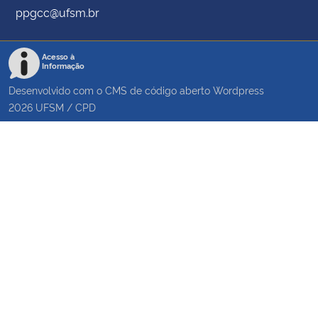
ppgcc@ufsm.br
Acesso à
Informação
Desenvolvido com o CMS de código aberto
Wordpress
2026
UFSM
/
CPD