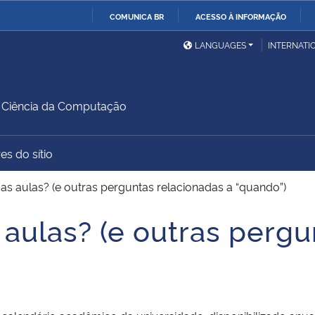
COMUNICA BR
ACESSO À INFORMAÇÃO
Ministério da Defesa
Ministério das Relações
Mini
IR
LANGUAGES
INTERNATI
Exteriores
PARA
O
Ministério da Cidadania
Ministério da Saúde
Mini
CONTEÚDO
Ciência da Computação
es do sítio
Ministério do
Controladoria-Geral da
Mini
Desenvolvimento Regional
União
Famí
as aulas? (e outras perguntas relacionadas a “quando”)
Hum
 aulas? (e outras pergu
Advocacia-Geral da União
Banco Central do Brasil
Plan