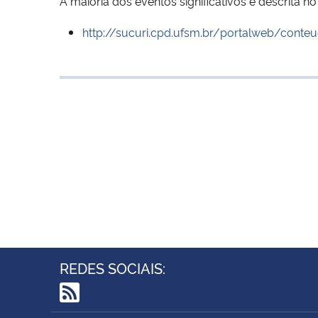
A maioria dos eventos significativos é descrita 
http://sucuri.cpd.ufsm.br/portalweb/conte
REDES SOCIAIS:
RSS