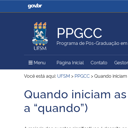
Casa Civil
Ministério da Justiça e
Segurança Pública
PPGCC
Ministério da Agricultura,
Ministério da Educação
Programa de Pós-Graduação em 
Pecuária e Abastecimento
Menu Principal do Sítio
Menu
Página Inicial
Contato
Gestor
Ministério do Meio Ambiente
Ministério do Turismo
Você está aqui:
UFSM
>
PPGCC
>
Quando iniciam 
Quando iniciam as
Início do conteúdo
Secretaria de Governo
Gabinete de Segurança
a “quando”)
Institucional