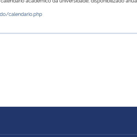
no calendário acadêmico da universidade, disponibilizado anu
udo/calendario.php