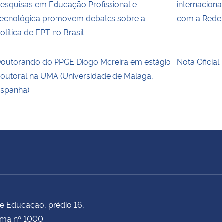
esquisas em Educação Profissional e
internacion
ecnológica promovem debates sobre a
com a Rede
olítica de EPT no Brasil
outorando do PPGE Diogo Moreira em estágio
Nota Oficial
outoral na UMA (Universidade de Málaga,
spanha)
e Educação, prédio 16,
ima nº 1000