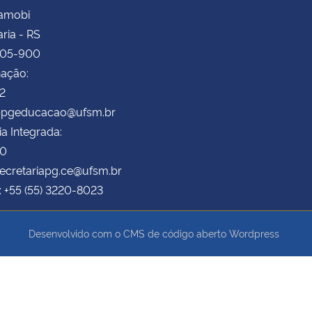
Camobi
ria - RS
105-900
ação:
72
 ppgeducacao@ufsm.br
ia Integrada:
70
secretariapg.ce@ufsm.br
: +55 (55) 3220-8023
Desenvolvido com o CMS de código aberto
Wordpress