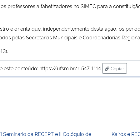
dos professores alfabetizadores no SIMEC para a constitui
stro e orienta que, independentemente desta ação, os perío
zados pelas Secretarias Municipais e Coordenadorias Regio
13).
e este conteúdo:
https://ufsm.br/r-547-1114
Copiar
para área de
I Seminário da REGEPT e II Colóquio de
Kairós e RE