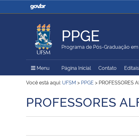
Casa Civil
Ministério da Justiça e
Segurança Pública
PPGE
Ministério da Agricultura,
Ministério da Educação
Programa de Pós-Graduação em 
Pecuária e Abastecimento
Menu Principal do Sítio
Menu
Página Inicial
Contato
Editais
Ministério do Meio Ambiente
Ministério do Turismo
Você está aqui:
UFSM
>
PPGE
>
PROFESSORES A
PROFESSORES ALF
Início do conteúdo
Secretaria de Governo
Gabinete de Segurança
Institucional