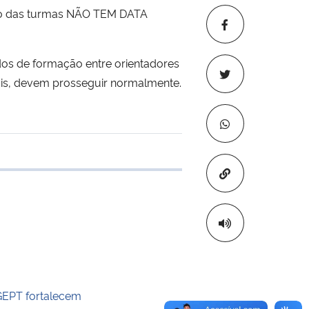
ção das turmas NÃO TEM DATA
dos de formação entre orientadores
nais, devem prosseguir normalmente.
 transferência
Copiar para áre
GEPT fortalecem