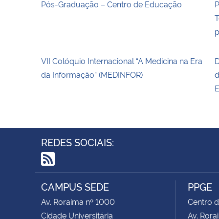
Pós-Graduação – Centro de Educação
P
T
p
VII Colóquio Internacional “A Medicina na Era
D
da Informação” (MEDINFOR)
d
E
REDES SOCIAIS:
RSS
CAMPUS SEDE
PPGE
Av. Roraima nº 1000
Centro d
Cidade Universitária
Av. Rora