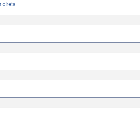
 direta
s