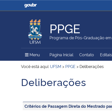
Casa Civil
Ministério da Justiça e
Segurança Pública
PPGE
Ministério da Agricultura,
Ministério da Educação
Programa de Pós-Graduação em 
Pecuária e Abastecimento
Menu Principal do Sítio
Menu
Página Inicial
Contato
Editais
Ministério do Meio Ambiente
Ministério do Turismo
Você está aqui:
UFSM
>
PPGE
>
Deliberações
Deliberações
Início do conteúdo
Secretaria de Governo
Gabinete de Segurança
Institucional
Critérios de Passagem Direta do Mestrado pa