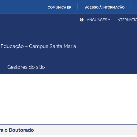
COMUNICA BR
ACESSO À INFORMAÇÃO
Ministério da Defesa
Ministério das Relações
Mini
IR
LANGUAGES
INTERNATI
Exteriores
PARA
O
Ministério da Cidadania
Ministério da Saúde
Mini
CONTEÚDO
Educação – Campus Santa Maria
Gestores do sítio
Ministério do
Controladoria-Geral da
Mini
Desenvolvimento Regional
União
Famí
Hum
Advocacia-Geral da União
Banco Central do Brasil
Plan
ra o Doutorado