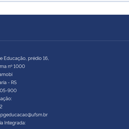
e Educação, prédio 16,
ima nº 1000
Camobi
ria - RS
105-900
ação:
72
 ppgeducacao@ufsm.br
ia Integrada: