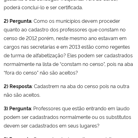
poderá concluí-lo e ser certificada.
Secretaria-Geral
2) Pergunta
: Como os municípios devem proceder
quanto ao cadastro dos professores que constam no
Secretaria de Governo
censo de 2012 porém, neste mesmo ano estavam em
cargos nas secretarias e em 2013 estão como regentes
Gabinete de Segurança Institucional
de turma de alfabetização? Eles podem ser cadastrados
normalmente na lista de “constam no censo”, pois na aba
Advocacia-Geral da União
“fora do censo” não são aceitos?
Banco Central do Brasil
2) Resposta
: Cadastrem na aba do censo pois na outra
não são aceitos.
Planalto
3) Pergunta
: Professores que estão entrando em laudo
podem ser cadastrados normalmente ou os substitutos
devem ser cadastrados em seus lugares?