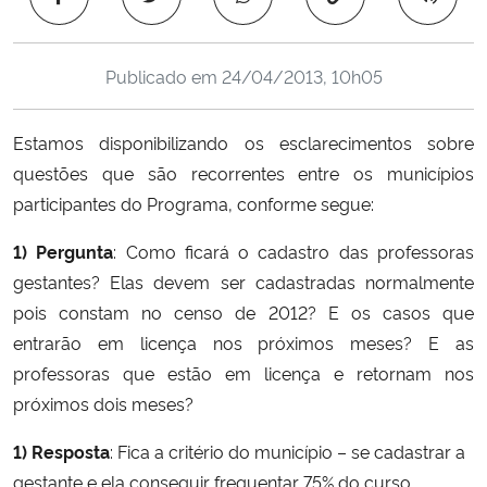
Ministério da Cidadania
Publicado em
24/04/2013, 10h05
Ministério da Saúde
Ministério de Minas e Energia
Estamos disponibilizando os esclarecimentos sobre
questões que são recorrentes entre os municípios
Ministério da Ciência, Tecnologia, Inovações e Comunicações
participantes do Programa, conforme segue:
1) Pergunta
: Como ficará o cadastro das professoras
Ministério do Meio Ambiente
gestantes? Elas devem ser cadastradas normalmente
Ministério do Turismo
pois constam no censo de 2012? E os casos que
entrarão em licença nos próximos meses? E as
Ministério do Desenvolvimento Regional
professoras que estão em licença e retornam nos
próximos dois meses?
Controladoria-Geral da União
1) Resposta
: Fica a critério do município – se cadastrar a
gestante e ela conseguir frequentar 75% do curso,
Ministério da Mulher, da Família e dos Direitos Humanos