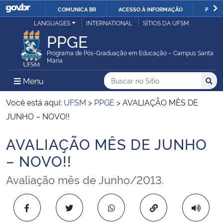
COMUNICA BR
ACESSO À INFORMAÇÃO
PARTI
Casa Civil
LANGUAGES
INTERNATIONAL
SÍTIOS DA UFSM
IR
PPGE
PARA
Ministério da Justiça e Segurança Pública
O
Programa de Pós-Graduação em Educação – Campus Santa
Maria
CONTEÚDO
Ministério da Defesa
Buscar no no Sítio
Busca
Busca:
Menu Principal do Sítio
Menu
Busc
Ministério das Relações Exteriores
Você está aqui:
UFSM
>
PPGE
>
AVALIAÇÃO MÊS DE
JUNHO – NOVO!!
Ministério da Economia
AVALIAÇÃO MÊS DE JUNHO
Início do conteúdo
Ministério da Infraestrutura
– NOVO!!
Avaliação mês de Junho/2013.
Ministério da Agricultura, Pecuária e Abastecimento
Ministério da Educação
Copiar para área 