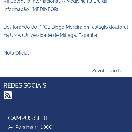
VII Colóquio Internacional “A Medicina na Era da
Informação” (MEDINFOR)
Doutorando do PPGE Diogo Moreira em estágio doutoral
na UMA (Universidade de Málaga, Espanha)
Nota Oficial
Voltar ao topo
REDES SOCIAIS:
RSS
CAMPUS SEDE
Av. Roraima nº 1000