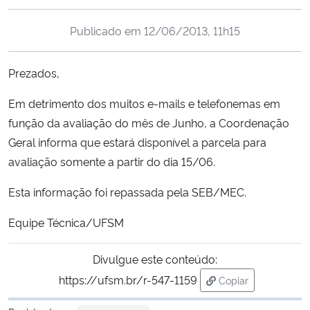
Ministério da Cidadania
Publicado em
12/06/2013, 11h15
Ministério da Saúde
Prezados,
Ministério de Minas e Energia
Em detrimento dos muitos e-mails e telefonemas em
função da avaliação do mês de Junho, a Coordenação
Ministério da Ciência, Tecnologia, Inovações e Comunicações
Geral informa que estará disponível a parcela para
Ministério do Meio Ambiente
avaliação somente a partir do dia 15/06.
Esta informação foi repassada pela SEB/MEC.
Ministério do Turismo
Equipe Técnica/UFSM
Ministério do Desenvolvimento Regional
Divulgue este conteúdo:
Controladoria-Geral da União
https://ufsm.br/r-547-1159
Copiar
para área de trans
Ministério da Mulher, da Família e dos Direitos Humanos