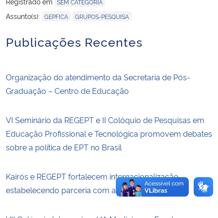
Registrado em
SEM CATEGORIA
,
Assunto(s):
GEPFICA
GRUPOS-PESQUISA
Secretaria-Geral
Publicações Recentes
Secretaria de Governo
Gabinete de Segurança Institucional
Organização do atendimento da Secretaria de Pós-
Graduação – Centro de Educação
Advocacia-Geral da União
VI Seminário da REGEPT e II Colóquio de Pesquisas em
Banco Central do Brasil
Educação Profissional e Tecnológica promovem debates
sobre a política de EPT no Brasil
Planalto
Kairós e REGEPT fortalecem internacionalização,
estabelecendo parceria com a Rede Bioma Pampa