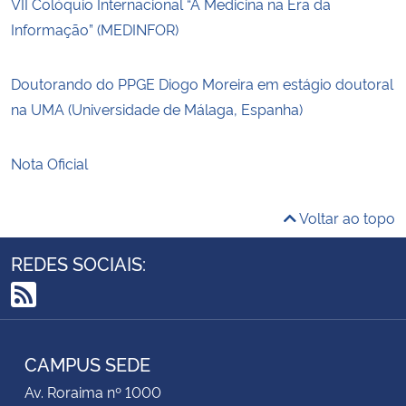
VII Colóquio Internacional “A Medicina na Era da
Informação” (MEDINFOR)
Doutorando do PPGE Diogo Moreira em estágio doutoral
na UMA (Universidade de Málaga, Espanha)
Nota Oficial
Voltar ao topo
REDES SOCIAIS:
RSS
CAMPUS SEDE
Av. Roraima nº 1000