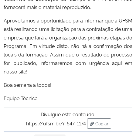
fornecerá mais o material reproduzido.
Secretaria-Geral
Aproveitamos a oportunidade para informar que a UFSM
está realizando uma licitação para a contratação de uma
Secretaria de Governo
empresa que fará a organização das próximas etapas do
Programa. Em virtude disto, não há a confirmação dos
Gabinete de Segurança Institucional
locais da formação. Assim que o resultado do processo
for publicado, informaremos com urgência aqui em
Advocacia-Geral da União
nosso site!
Banco Central do Brasil
Boa semana a todos!
Planalto
Equipe Técnica
Divulgue este conteúdo:
https://ufsm.br/r-547-1174
Copiar
para área de trans