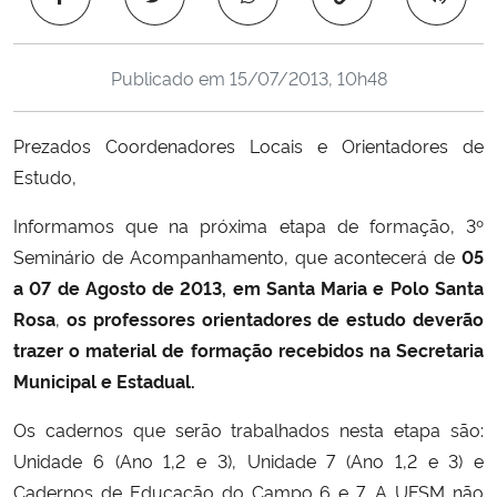
Ministério da Cidadania
Publicado em
15/07/2013, 10h48
Ministério da Saúde
Ministério de Minas e Energia
Prezados Coordenadores Locais e Orientadores de
Estudo,
Ministério da Ciência, Tecnologia, Inovações e Comunicações
Informamos que na próxima etapa de formação, 3º
Seminário de Acompanhamento, que acontecerá de
05
Ministério do Meio Ambiente
a 07 de Agosto de 2013, em Santa Maria e Polo Santa
Ministério do Turismo
Rosa
,
os professores orientadores de estudo deverão
trazer o material de formação recebidos na Secretaria
Ministério do Desenvolvimento Regional
Municipal e Estadual.
Os cadernos que serão trabalhados nesta etapa são:
Controladoria-Geral da União
Unidade 6 (Ano 1,2 e 3), Unidade 7 (Ano 1,2 e 3) e
Cadernos de Educação do Campo 6 e 7. A UFSM não
Ministério da Mulher, da Família e dos Direitos Humanos