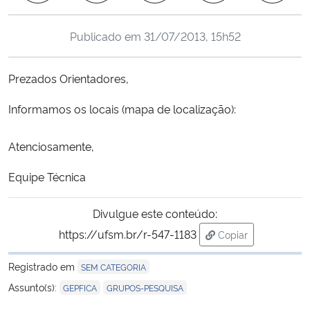
Ministério da Cidadania
Publicado em
31/07/2013, 15h52
Ministério da Saúde
Prezados Orientadores,
Ministério de Minas e Energia
Informamos os locais (mapa de localização):
Ministério da Ciência, Tecnologia, Inovações e Comunicações
Atenciosamente,
Ministério do Meio Ambiente
Equipe Técnica
Ministério do Turismo
Divulgue este conteúdo:
Ministério do Desenvolvimento Regional
https://ufsm.br/r-547-1183
Copiar
para área de trans
Registrado em
SEM CATEGORIA
Controladoria-Geral da União
,
Assunto(s):
GEPFICA
GRUPOS-PESQUISA
Ministério da Mulher, da Família e dos Direitos Humanos