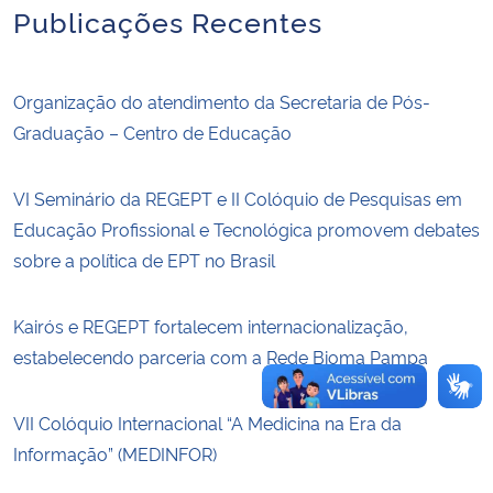
Publicações Recentes
Secretaria-Geral
Organização do atendimento da Secretaria de Pós-
Secretaria de Governo
Graduação – Centro de Educação
Gabinete de Segurança Institucional
VI Seminário da REGEPT e II Colóquio de Pesquisas em
Advocacia-Geral da União
Educação Profissional e Tecnológica promovem debates
sobre a política de EPT no Brasil
Banco Central do Brasil
Kairós e REGEPT fortalecem internacionalização,
Planalto
estabelecendo parceria com a Rede Bioma Pampa
VII Colóquio Internacional “A Medicina na Era da
Informação” (MEDINFOR)