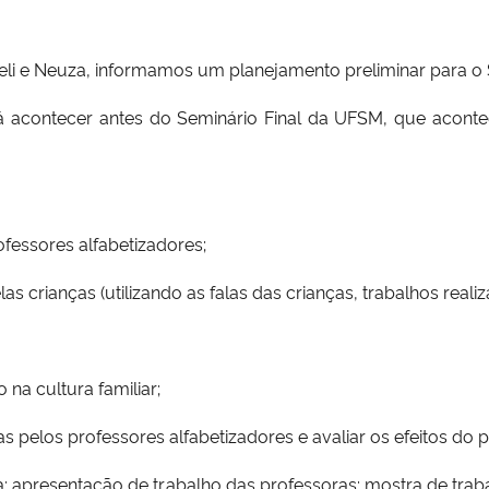
li e Neuza, informamos um planejamento preliminar para o 
rá acontecer antes do Seminário Final da UFSM, que acont
ofessores alfabetizadores;
as crianças (utilizando as falas das crianças, trabalhos reali
 na cultura familiar;
das pelos professores alfabetizadores e avaliar os efeitos d
ra; apresentação de trabalho das professoras; mostra de tra