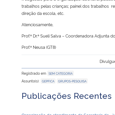
trabalhos pelas crianças; painel dos trabalhos 
direção da escola, etc.
Atenciosamente,
Prof.ª Dr.ª Sueli Salva – Coordenadora Adjunta
Prof.ª Neusa (GT8)
Divulgu
Registrado em
SEM CATEGORIA
,
Assunto(s):
GEPFICA
GRUPOS-PESQUISA
Publicações Recentes
Organização do atendimento da Secretaria de
V