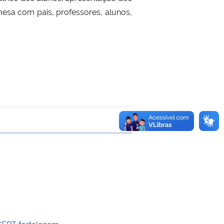
mesa com pais, professores, alunos,
 transferência
GEPT fortalecem