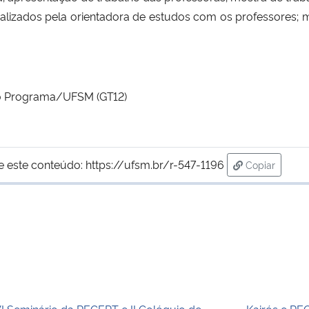
realizados pela orientadora de estudos com os professores; 
 do Programa/UFSM (GT12)
e este conteúdo:
https://ufsm.br/r-547-1196
Copiar
para área de
I Seminário da REGEPT e II Colóquio de
Kairós e RE