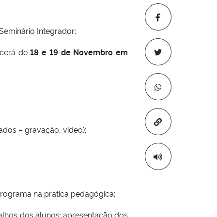
Seminário Integrador:
ecerá de
18 e 19 de Novembro em
Copiar para áre
zados – gravação, vídeo);
o programa na prática pedagógica;
balhos dos alunos; apresentação dos