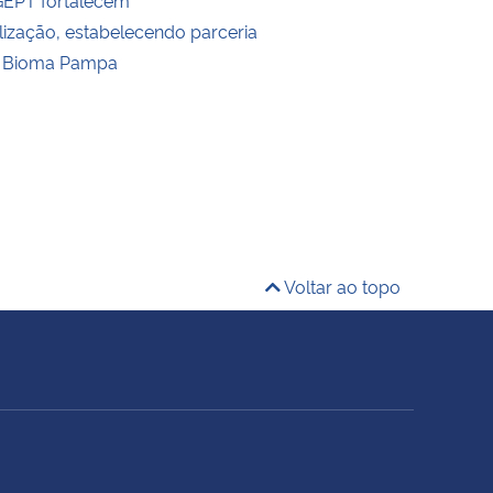
alização, estabelecendo parceria
 Bioma Pampa
Voltar ao topo