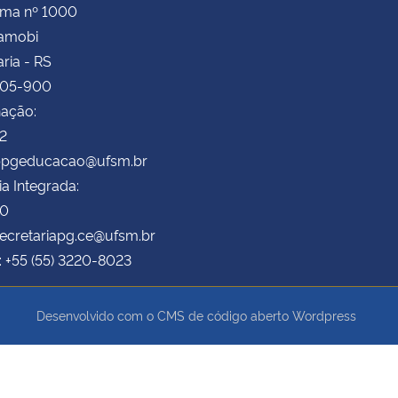
ima nº 1000
Camobi
ria - RS
105-900
ação:
72
 ppgeducacao@ufsm.br
ia Integrada:
70
secretariapg.ce@ufsm.br
: +55 (55) 3220-8023
Desenvolvido com o CMS de código aberto
Wordpress