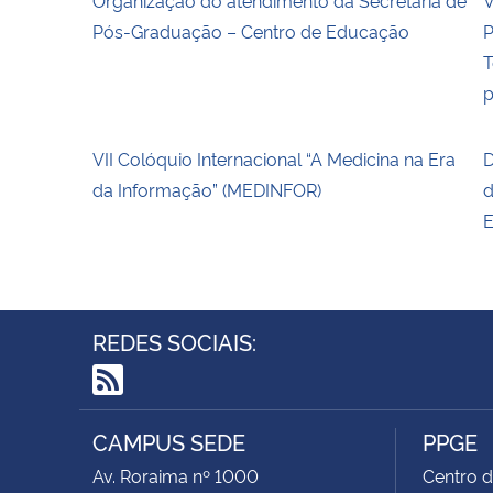
Pós-Graduação – Centro de Educação
P
T
p
VII Colóquio Internacional “A Medicina na Era
D
da Informação” (MEDINFOR)
d
E
REDES SOCIAIS:
RSS
CAMPUS SEDE
PPGE
Av. Roraima nº 1000
Centro d