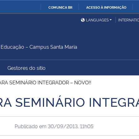
COMUNICA BR
ACESSO À INFORMAÇÃO
Ministério da Defesa
Ministério das Relações
Mini
IR
LANGUAGES
INTERNATI
Exteriores
PARA
O
Ministério da Cidadania
Ministério da Saúde
Mini
CONTEÚDO
Educação – Campus Santa Maria
Gestores do sítio
Ministério do
Controladoria-Geral da
Mini
Desenvolvimento Regional
União
Famí
RA SEMINÁRIO INTEGRADOR – NOVO!!
Hum
A SEMINÁRIO INTEGR
Advocacia-Geral da União
Banco Central do Brasil
Plan
Publicado em
30/09/2013, 11h05