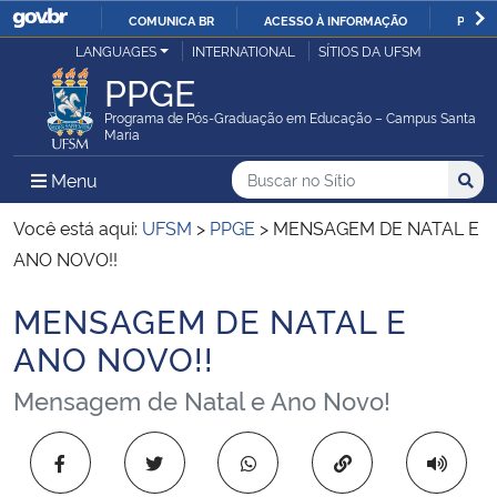
COMUNICA BR
ACESSO À INFORMAÇÃO
PARTI
Casa Civil
LANGUAGES
INTERNATIONAL
SÍTIOS DA UFSM
IR
PPGE
PARA
Ministério da Justiça e Segurança Pública
O
Programa de Pós-Graduação em Educação – Campus Santa
Maria
CONTEÚDO
Ministério da Defesa
Buscar no no Sítio
Busca
Busca:
Menu Principal do Sítio
Menu
Busc
Ministério das Relações Exteriores
Você está aqui:
UFSM
>
PPGE
>
MENSAGEM DE NATAL E
ANO NOVO!!
Ministério da Economia
MENSAGEM DE NATAL E
Início do conteúdo
Ministério da Infraestrutura
ANO NOVO!!
Mensagem de Natal e Ano Novo!
Ministério da Agricultura, Pecuária e Abastecimento
Ministério da Educação
Copiar para área 