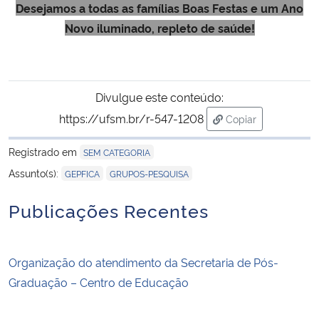
Desejamos a todas as famílias Boas Festas e um Ano
Novo iluminado, repleto de saúde!
Secretaria-Geral
Secretaria de Governo
Divulgue este conteúdo:
Gabinete de Segurança Institucional
https://ufsm.br/r-547-1208
Copiar
para área de tran
Advocacia-Geral da União
Registrado em
SEM CATEGORIA
,
Assunto(s):
GEPFICA
GRUPOS-PESQUISA
Banco Central do Brasil
Publicações Recentes
Planalto
Organização do atendimento da Secretaria de Pós-
Graduação – Centro de Educação