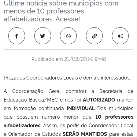
Última notícia sobre municípios com
Ministério da Cidadania
menos de 10 professores
alfabetizadores. Acesse!
Ministério da Saúde
Copiar para área 
Ministério de Minas e Energia
Ministério da Ciência, Tecnologia, Inovações e Comunicações
Publicado em
21/02/2014, 9h48
Ministério do Meio Ambiente
Prezados Coordenadores Locais e demais interessados,
Ministério do Turismo
A Coordenação Geral contatou a Secretaria de
Educação Básica/MEC e nos foi
AUTORIZADO
manter
Ministério do Desenvolvimento Regional
em formação continuada
INDIVIDUAL
Dos municípios
que possuem número menor que
10 professores
Controladoria-Geral da União
alfabetizadores
. Assim, os perfis de Coordenador Local
e Orientador de Estudos
SERÃO MANTIDOS
para estas
Ministério da Mulher, da Família e dos Direitos Humanos