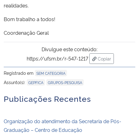
realidades.
Secretaria-Geral
Bom trabalho a todos!
Secretaria de Governo
Coordenação Geral
Gabinete de Segurança Institucional
Divulgue este conteúdo:
https://ufsm.br/r-547-1217
Copiar
Advocacia-Geral da União
para área de trans
Registrado em
SEM CATEGORIA
Banco Central do Brasil
,
Assunto(s):
GEPFICA
GRUPOS-PESQUISA
Publicações Recentes
Planalto
Organização do atendimento da Secretaria de Pós-
Graduação – Centro de Educação