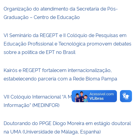
Organização do atendimento da Secretaria de Pós-
Secretaria-Geral
Graduação – Centro de Educação
Secretaria de Governo
VI Seminário da REGEPT e II Colóquio de Pesquisas em
Educação Profissional e Tecnológica promovem debates
Gabinete de Segurança Institucional
sobre a política de EPT no Brasil
Advocacia-Geral da União
Kairós e REGEPT fortalecem internacionalização,
estabelecendo parceria com a Rede Bioma Pampa
Banco Central do Brasil
Planalto
VII Colóquio Internacional “A Medicina na Era da
Informação” (MEDINFOR)
Doutorando do PPGE Diogo Moreira em estágio doutoral
na UMA (Universidade de Málaga, Espanha)