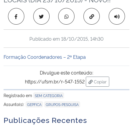
Ministério da Cidadania
Copiar para área 
Ministério da Saúde
Ministério de Minas e Energia
Publicado em
18/10/2015, 14h30
Ministério da Ciência, Tecnologia, Inovações e Comunicações
Formação Coordenadores – 2ª Etapa
Ministério do Meio Ambiente
Divulgue este conteúdo:
https://ufsm.br/r-547-1552
Copiar
Ministério do Turismo
para área de trans
Registrado em
SEM CATEGORIA
Ministério do Desenvolvimento Regional
,
Assunto(s):
GEPFICA
GRUPOS-PESQUISA
Controladoria-Geral da União
Publicações Recentes
Ministério da Mulher, da Família e dos Direitos Humanos