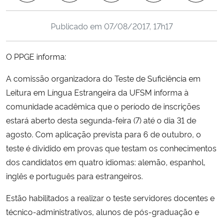
Ministério da Cidadania
Publicado em
07/08/2017, 17h17
Ministério da Saúde
O PPGE informa:
Ministério de Minas e Energia
A comissão organizadora do Teste de Suficiência em
Ministério da Ciência, Tecnologia, Inovações e Comunicações
Leitura em Língua Estrangeira da UFSM informa à
comunidade acadêmica que o período de inscrições
Ministério do Meio Ambiente
estará aberto desta segunda-feira (7) até o dia 31 de
agosto. Com aplicação prevista para 6 de outubro, o
Ministério do Turismo
teste é dividido em provas que testam os conhecimentos
dos candidatos em quatro idiomas: alemão, espanhol,
Ministério do Desenvolvimento Regional
inglês e português para estrangeiros.
Controladoria-Geral da União
Estão habilitados a realizar o teste servidores docentes e
técnico-administrativos, alunos de pós-graduação e
Ministério da Mulher, da Família e dos Direitos Humanos