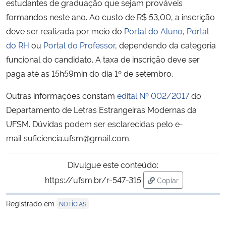
estudantes de graduação que sejam prováveis
formandos neste ano. Ao custo de R$ 53,00, a inscrição
Secretaria-Geral
deve ser realizada por meio do
Portal do Aluno
,
Portal
do RH
ou
Portal do Professor
, dependendo da categoria
Secretaria de Governo
funcional do candidato. A taxa de inscrição deve ser
paga até as 15h59min do dia 1º de setembro.
Gabinete de Segurança Institucional
Outras informações constam
edital Nº 002/2017
do
Advocacia-Geral da União
Departamento de Letras Estrangeiras Modernas da
UFSM. Dúvidas podem ser esclarecidas pelo e-
Banco Central do Brasil
mail
suficiencia.ufsm@gmail.com
.
Planalto
Divulgue este conteúdo:
https://ufsm.br/r-547-315
Copiar
para área de trans
Registrado em
NOTÍCIAS