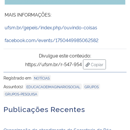
Secretaria-Geral
MAIS INFORMAÇÕES:
ufsm.br/gepeis/index.php/ouvindo-coisas
Secretaria de Governo
facebook.com/events/1750449985062582
Gabinete de Segurança Institucional
Divulgue este conteúdo:
Advocacia-Geral da União
https://ufsm.br/r-547-954
Copiar
para área de trans
Banco Central do Brasil
Registrado em
NOTÍCIAS
,
,
Assunto(s):
EDUCACAOEIMAGINARIOSOCIAL
GRUPOS
Planalto
GRUPOS-PESQUISA
Publicações Recentes