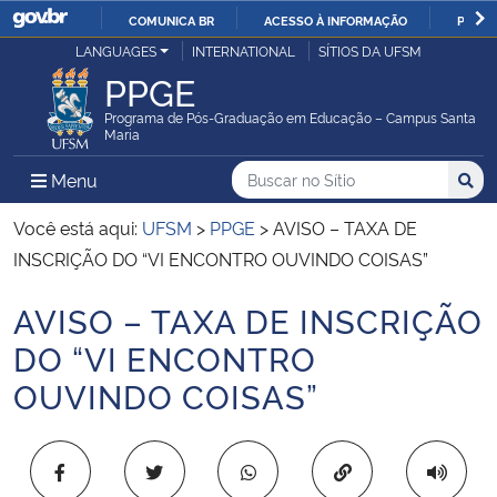
COMUNICA BR
ACESSO À INFORMAÇÃO
PARTI
Casa Civil
LANGUAGES
INTERNATIONAL
SÍTIOS DA UFSM
IR
PPGE
PARA
Ministério da Justiça e Segurança Pública
O
Programa de Pós-Graduação em Educação – Campus Santa
Maria
CONTEÚDO
Ministério da Defesa
Buscar no no Sítio
Busca
Busca:
Menu Principal do Sítio
Menu
Busc
Ministério das Relações Exteriores
Você está aqui:
UFSM
>
PPGE
>
AVISO – TAXA DE
INSCRIÇÃO DO “VI ENCONTRO OUVINDO COISAS”
Ministério da Economia
AVISO – TAXA DE INSCRIÇÃO
Início do conteúdo
Ministério da Infraestrutura
DO “VI ENCONTRO
OUVINDO COISAS”
Ministério da Agricultura, Pecuária e Abastecimento
Ministério da Educação
Copiar para área 