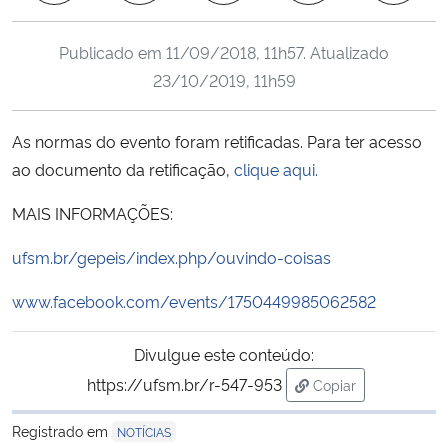
Ministério da Cidadania
Publicado em
11/09/2018, 11h57
. Atualizado
Ministério da Saúde
23/10/2019, 11h59
Ministério de Minas e Energia
As normas do evento foram retificadas. Para ter acesso
ao documento da retificação,
clique aqui.
Ministério da Ciência, Tecnologia, Inovações e Comunicações
MAIS INFORMAÇÕES:
Ministério do Meio Ambiente
ufsm.br/gepeis/index.php/ouvindo-coisas
Ministério do Turismo
www.facebook.com/events/1750449985062582
Ministério do Desenvolvimento Regional
Divulgue este conteúdo:
https://ufsm.br/r-547-953
Copiar
Controladoria-Geral da União
para área de trans
Registrado em
NOTÍCIAS
Ministério da Mulher, da Família e dos Direitos Humanos