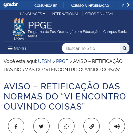
COMUNICA BR
ACESSO À INFORMAÇÃO
PARTI
Casa Civil
LANGUAGES
INTERNATIONAL
SÍTIOS DA UFSM
IR
PPGE
PARA
Ministério da Justiça e Segurança Pública
O
Programa de Pós-Graduação em Educação – Campus Santa
Maria
CONTEÚDO
Ministério da Defesa
Buscar no no Sítio
Busca
Busca:
Menu Principal do Sítio
Menu
Busc
Ministério das Relações Exteriores
Você está aqui:
UFSM
>
PPGE
>
AVISO – RETIFICAÇÃO
DAS NORMAS DO “VI ENCONTRO OUVINDO COISAS”
Ministério da Economia
AVISO – RETIFICAÇÃO DAS
Início do conteúdo
Ministério da Infraestrutura
NORMAS DO “VI ENCONTRO
OUVINDO COISAS”
Ministério da Agricultura, Pecuária e Abastecimento
Ministério da Educação
Copiar para área 