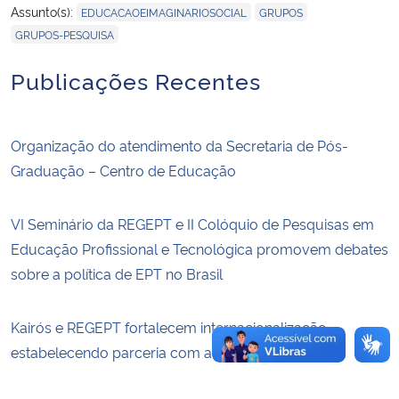
,
,
Assunto(s):
EDUCACAOEIMAGINARIOSOCIAL
GRUPOS
GRUPOS-PESQUISA
Secretaria-Geral
Publicações Recentes
Secretaria de Governo
Gabinete de Segurança Institucional
Organização do atendimento da Secretaria de Pós-
Graduação – Centro de Educação
Advocacia-Geral da União
VI Seminário da REGEPT e II Colóquio de Pesquisas em
Banco Central do Brasil
Educação Profissional e Tecnológica promovem debates
sobre a política de EPT no Brasil
Planalto
Kairós e REGEPT fortalecem internacionalização,
estabelecendo parceria com a Rede Bioma Pampa