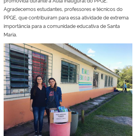
promovida durante a Aula Inaugural do PPGE.
Agradecemos estudantes, professores e técnicos do
Secretaria-Geral
PPGE, que contribuíram para essa atividade de extrema
importância para a comunidade educativa de Santa
Secretaria de Governo
Maria.
Gabinete de Segurança Institucional
Advocacia-Geral da União
Banco Central do Brasil
Planalto