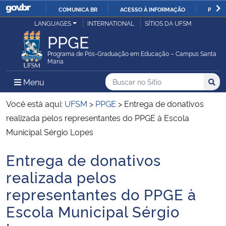
COMUNICA BR
ACESSO À INFORMAÇÃO
PARTI
Casa Civil
LANGUAGES
INTERNATIONAL
SÍTIOS DA UFSM
IR
PPGE
PARA
Ministério da Justiça e Segurança Pública
O
Programa de Pós-Graduação em Educação – Campus Santa
Maria
CONTEÚDO
Ministério da Defesa
Buscar no no Sítio
Busca
Busca:
Menu Principal do Sítio
Menu
Busc
Ministério das Relações Exteriores
Você está aqui:
UFSM
>
PPGE
>
Entrega de donativos
realizada pelos representantes do PPGE à Escola
Ministério da Economia
Municipal Sérgio Lopes
Entrega de donativos
Ministério da Infraestrutura
Início do conteúdo
realizada pelos
Ministério da Agricultura, Pecuária e Abastecimento
representantes do PPGE à
Escola Municipal Sérgio
Ministério da Educação