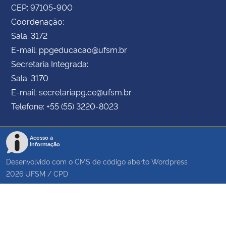
CEP: 97105-900
Coordenação:
Sala: 3172
E-mail: ppgeducacao@ufsm.br
Secretaria Integrada:
Sala: 3170
E-mail: secretariapg.ce@ufsm.br
Telefone: +55 (55) 3220-8023
Acesso à
Informação
Desenvolvido com o CMS de código aberto
Wordpress
2026
UFSM
/
CPD