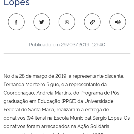
Lopes
Ministério da Cidadania
Copiar para área 
Ministério da Saúde
Ministério de Minas e Energia
Publicado em
29/03/2019, 12h40
Ministério da Ciência, Tecnologia, Inovações e Comunicações
Ministério do Meio Ambiente
No dia 28 de março de 2019, a representante discente,
Fernanda Monteiro Rigue, e a representante da
Ministério do Turismo
Coordenação, Andreia Martins, do Programa de Pós-
graduação em Educação (PPGE) da Universidade
Ministério do Desenvolvimento Regional
Federal de Santa Maria, realizaram a entrega de
Controladoria-Geral da União
donativos (94 itens) na Escola Municipal Sérgio Lopes. Os
donativos foram arrecadados na Ação Solidária
Ministério da Mulher, da Família e dos Direitos Humanos