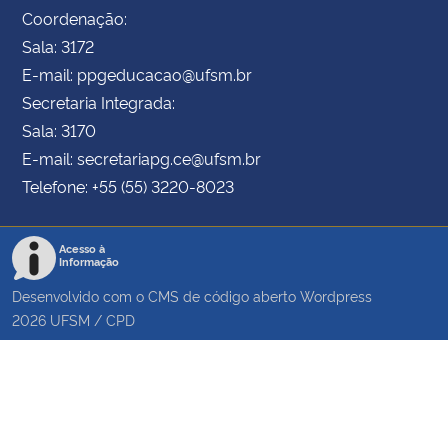
Coordenação:
Sala: 3172
E-mail: ppgeducacao@ufsm.br
Secretaria Integrada:
Sala: 3170
E-mail: secretariapg.ce@ufsm.br
Telefone: +55 (55) 3220-8023
Acesso à
Informação
Desenvolvido com o CMS de código aberto
Wordpress
2026
UFSM
/
CPD