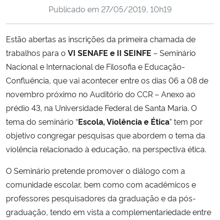
Publicado em
27/05/2019, 10h19
Ministério da Cidadania
Ministério da Saúde
Estão abertas as inscrições da primeira chamada de
trabalhos para o
VI SENAFE e II SEINFE
– Seminário
Ministério de Minas e Energia
Nacional e Internacional de Filosofia e Educação-
Confluência, que vai acontecer entre os dias 06 a 08 de
Ministério da Ciência, Tecnologia, Inovações e Comunicações
novembro próximo no Auditório do CCR – Anexo ao
prédio 43, na Universidade Federal de Santa Maria. O
Ministério do Meio Ambiente
tema do seminário “
Escola, Violência e Ética
” tem por
objetivo congregar pesquisas que abordem o tema da
Ministério do Turismo
violência relacionado à educação, na perspectiva ética.
Ministério do Desenvolvimento Regional
O Seminário pretende promover o diálogo com a
comunidade escolar, bem como com acadêmicos e
Controladoria-Geral da União
professores pesquisadores da graduação e da pós-
graduação, tendo em vista a complementariedade entre
Ministério da Mulher, da Família e dos Direitos Humanos