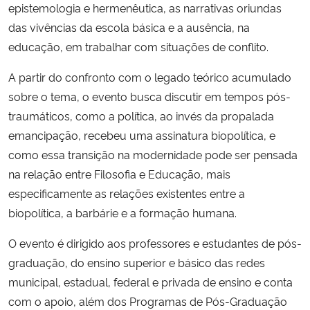
epistemologia e hermenêutica, as narrativas oriundas
das vivências da escola básica e a ausência, na
Secretaria-Geral
educação, em trabalhar com situações de conflito.
Secretaria de Governo
A partir do confronto com o legado teórico acumulado
sobre o tema, o evento busca discutir em tempos pós-
Gabinete de Segurança Institucional
traumáticos, como a política, ao invés da propalada
emancipação, recebeu uma assinatura biopolítica, e
Advocacia-Geral da União
como essa transição na modernidade pode ser pensada
na relação entre Filosofia e Educação, mais
Banco Central do Brasil
especificamente as relações existentes entre a
biopolítica, a barbárie e a formação humana.
Planalto
O evento é dirigido aos professores e estudantes de pós-
graduação, do ensino superior e básico das redes
municipal, estadual, federal e privada de ensino e conta
com o apoio, além dos Programas de Pós-Graduação