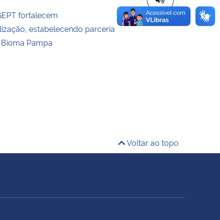
GEPT fortalecem
alização, estabelecendo parceria
 Bioma Pampa
Voltar ao topo