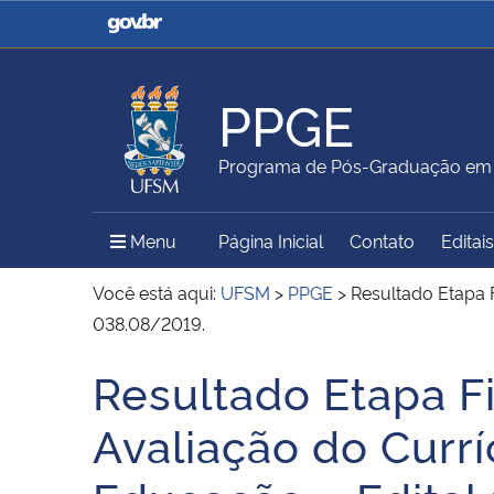
Casa Civil
Ministério da Justiça e
Segurança Pública
PPGE
Ministério da Agricultura,
Ministério da Educação
Programa de Pós-Graduação em 
Pecuária e Abastecimento
Menu Principal do Sítio
Menu
Página Inicial
Contato
Editais
Ministério do Meio Ambiente
Ministério do Turismo
Você está aqui:
UFSM
>
PPGE
>
Resultado Etapa F
038.08/2019.
Resultado Etapa Fi
Secretaria de Governo
Gabinete de Segurança
Início do conteúdo
Institucional
Avaliação do Curr