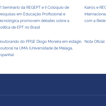
I Seminário da REGEPT e II Colóquio de
Kairós e RE
esquisas em Educação Profissional e
internacion
ecnológica promovem debates sobre a
com a Rede
olítica de EPT no Brasil
outorando do PPGE Diogo Moreira em estágio
Nota Oficial
outoral na UMA (Universidade de Málaga,
spanha)