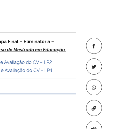
apa Final – Eliminatória –
rso de Mestrado em Educação.
 e Avaliação do CV – LP2
 e Avaliação do CV – LP4
 transferência
Copiar para áre