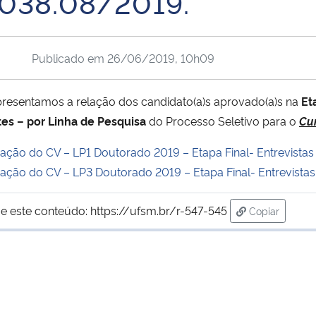
 038.08/2019.
Publicado em
26/06/2019, 10h09
apresentamos a relação dos candidato(a)s aprovado(a)s na
Et
tes – por Linha de Pesquisa
do Processo Seletivo para o
Cu
liação do CV – LP1
Doutorado 2019 – Etapa Final- Entrevistas
liação do CV – LP3
Doutorado 2019 – Etapa Final- Entrevistas
e este conteúdo:
https://ufsm.br/r-547-545
Copiar
para área de