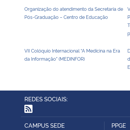
Organização do atendimento da Secretaria de
V
Pós-Graduação – Centro de Educação
P
T
p
VII Colóquio Internacional “A Medicina na Era
D
da Informação” (MEDINFOR)
d
E
REDES SOCIAIS:
RSS
CAMPUS SEDE
PPGE