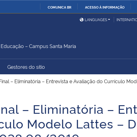
COMUNICA BR
ACESSO À INFORMAÇÃO
Ministério da Defesa
Ministério das Relações
Mini
IR
LANGUAGES
INTERNATI
Exteriores
PARA
O
Ministério da Cidadania
Ministério da Saúde
Mini
CONTEÚDO
Educação – Campus Santa Maria
Gestores do sítio
Ministério do
Controladoria-Geral da
Mini
Desenvolvimento Regional
União
Famí
inal – Eliminatória – Entrevista e Avaliação do Currículo M
Hum
nal – Eliminatória – Ent
Advocacia-Geral da União
Banco Central do Brasil
Plan
ículo Modelo Lattes –