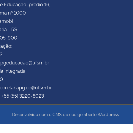
e Educação, prédio 16,
ima nº 1000
Camobi
ria - RS
105-900
ação:
72
 ppgeducacao@ufsm.br
ia Integrada:
70
secretariapg.ce@ufsm.br
: +55 (55) 3220-8023
Desenvolvido com o CMS de código aberto
Wordpress