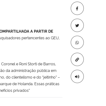
OMPARTILHADA A PARTIR DE
squisadores pertencentes ao GEU,
Copiar para áre
Coronel e Roni Storti de Barros,
ção da administração pública em
, do clientelismo e do “jeitinho” –
arque de Holanda. Essas práticas
efícios privados”