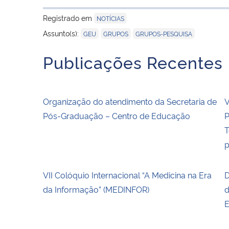
Registrado em
NOTÍCIAS
,
,
Assunto(s):
GEU
GRUPOS
GRUPOS-PESQUISA
Publicações Recentes
Organização do atendimento da Secretaria de
V
Pós-Graduação – Centro de Educação
P
T
p
VII Colóquio Internacional “A Medicina na Era
D
da Informação” (MEDINFOR)
d
E