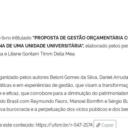
livro intitulado
“PROPOSTA DE GESTÃO ORÇAMENTÁRIA C
NA DE UMA UNIDADE UNIVERSITÁRIA”,
elaborado pelos pe
iga e Liliane Gontam Timm Della Mea.
ganizado pelos autores Beloni Gomes da Silva, Daniel Arruda 
áticas e em experiências de gestão, que visam a transforma
e eficaz, que corrobore para a diminuição do patrimonialismo
s do Brasil com Raymundo Faoro, Manoel Bomfim e Sérgio Bu
va burocracia e à perpetuação dos vícios públicos e dos ben
e este conteúdo:
https://ufsm.br/r-547-2174
Copiar