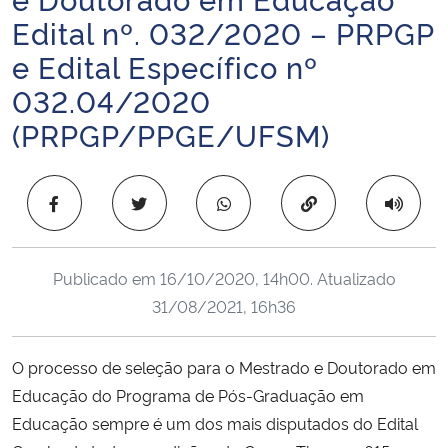
Ministério da Cidadania
Edital nº. 032/2020 – PRPGP
e Edital Específico nº
Ministério da Saúde
032.04/2020
(PRPGP/PPGE/UFSM)
Ministério de Minas e Energia
Ministério da Ciência, Tecnologia, Inovações e Comunicações
Copiar para área 
Ministério do Meio Ambiente
Publicado em
16/10/2020, 14h00
. Atualizado
Ministério do Turismo
31/08/2021, 16h36
Ministério do Desenvolvimento Regional
O processo de seleção para o Mestrado e Doutorado em
Controladoria-Geral da União
Educação do Programa de Pós-Graduação em
Educação sempre é um dos mais disputados do Edital
Ministério da Mulher, da Família e dos Direitos Humanos