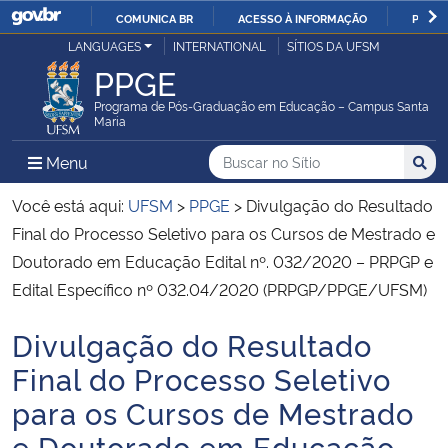
COMUNICA BR
ACESSO À INFORMAÇÃO
PARTI
Casa Civil
LANGUAGES
INTERNATIONAL
SÍTIOS DA UFSM
IR
PPGE
PARA
Ministério da Justiça e Segurança Pública
O
Programa de Pós-Graduação em Educação – Campus Santa
Maria
CONTEÚDO
Ministério da Defesa
Buscar no no Sítio
Busca
Busca:
Menu Principal do Sítio
Menu
Busc
Ministério das Relações Exteriores
Você está aqui:
UFSM
>
PPGE
>
Divulgação do Resultado
Final do Processo Seletivo para os Cursos de Mestrado e
Ministério da Economia
Doutorado em Educação Edital nº. 032/2020 – PRPGP e
Edital Específico nº 032.04/2020 (PRPGP/PPGE/UFSM)
Ministério da Infraestrutura
Divulgação do Resultado
Início do conteúdo
Ministério da Agricultura, Pecuária e Abastecimento
Final do Processo Seletivo
para os Cursos de Mestrado
Ministério da Educação
e Doutorado em Educação