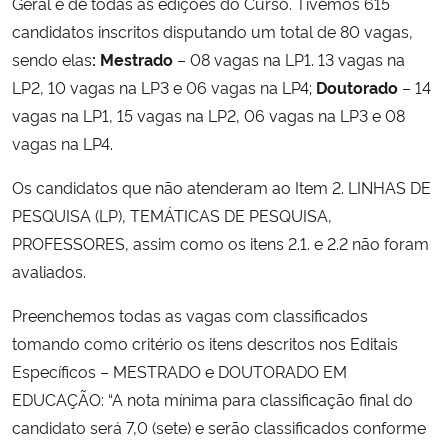
Geral e de todas as edições do Curso. Tivemos 615
candidatos inscritos disputando um total de 80 vagas,
Secretaria-Geral
sendo elas
: Mestrado
– 08 vagas na LP1. 13 vagas na
LP2, 10 vagas na LP3 e 06 vagas na LP4;
Doutorado
– 14
Secretaria de Governo
vagas na LP1, 15 vagas na LP2, 06 vagas na LP3 e 08
vagas na LP4.
Gabinete de Segurança Institucional
Os candidatos que não atenderam ao Item 2. LINHAS DE
Advocacia-Geral da União
PESQUISA (LP), TEMÁTICAS DE PESQUISA,
PROFESSORES, assim como os itens 2.1. e 2.2 não foram
Banco Central do Brasil
avaliados.
Planalto
Preenchemos todas as vagas com classificados
tomando como critério os itens descritos nos Editais
Específicos – MESTRADO e DOUTORADO EM
EDUCAÇÃO: “A nota mínima para classificação final do
candidato será 7,0 (sete) e serão classificados conforme