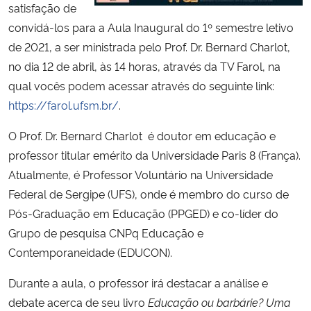
satisfação de
convidá-los para a Aula Inaugural do 1º semestre letivo
Secretaria-Geral
de 2021, a ser ministrada pelo Prof. Dr. Bernard Charlot,
no dia 12 de abril, às 14 horas, através da TV Farol, na
Secretaria de Governo
qual vocês podem acessar através do seguinte link:
https://farol.ufsm.br/
.
Gabinete de Segurança Institucional
O Prof. Dr. Bernard Charlot é doutor em educação e
Advocacia-Geral da União
professor titular emérito da Universidade Paris 8 (França).
Atualmente, é Professor Voluntário na Universidade
Banco Central do Brasil
Federal de Sergipe (UFS), onde é membro do curso de
Pós-Graduação em Educação (PPGED) e co-líder do
Planalto
Grupo de pesquisa CNPq Educação e
Contemporaneidade (EDUCON).
Durante a aula, o professor irá destacar a análise e
debate acerca de seu livro
Educação ou barbárie? Uma