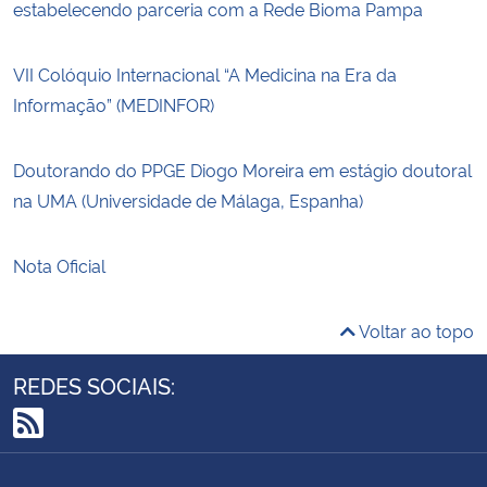
estabelecendo parceria com a Rede Bioma Pampa
VII Colóquio Internacional “A Medicina na Era da
Informação” (MEDINFOR)
Doutorando do PPGE Diogo Moreira em estágio doutoral
na UMA (Universidade de Málaga, Espanha)
Nota Oficial
Voltar ao topo
REDES SOCIAIS:
RSS