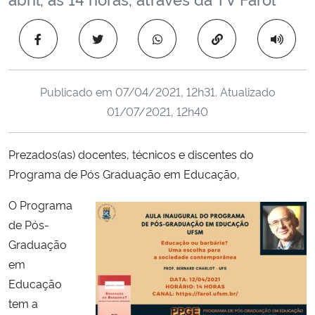
Ministério da Cidadania
Copiar para área 
Ministério da Saúde
Ministério de Minas e Energia
Publicado em
07/04/2021, 12h31
. Atualizado
01/07/2021, 12h40
Ministério da Ciência, Tecnologia, Inovações e Comunicações
Prezados(as) docentes, técnicos e discentes do
Ministério do Meio Ambiente
Programa de Pós Graduação em Educação,
Ministério do Turismo
O Programa
de Pós-
Ministério do Desenvolvimento Regional
Graduação
em
Controladoria-Geral da União
Educação
tem a
Ministério da Mulher, da Família e dos Direitos Humanos