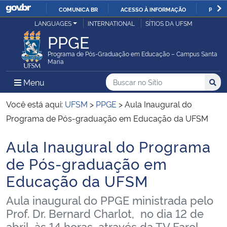
COMUNICA BR
ACESSO À INFORMAÇÃO
PARTI
Casa Civil
LANGUAGES
INTERNATIONAL
SÍTIOS DA UFSM
IR
PPGE
PARA
Ministério da Justiça e Segurança Pública
O
Programa de Pós-Graduação em Educação – Campus Santa
Maria
CONTEÚDO
Ministério da Defesa
Buscar no no Sítio
Busca
Busca:
Menu Principal do Sítio
Menu
Busc
Ministério das Relações Exteriores
Você está aqui:
UFSM
>
PPGE
>
Aula Inaugural do
Programa de Pós-graduação em Educação da UFSM
Ministério da Economia
Aula Inaugural do Programa
Início do conteúdo
Ministério da Infraestrutura
de Pós-graduação em
Educação da UFSM
Ministério da Agricultura, Pecuária e Abastecimento
Aula inaugural do PPGE ministrada pelo
Ministério da Educação
Prof. Dr. Bernard Charlot, no dia 12 de
abril, às 14 horas, através da TV Farol