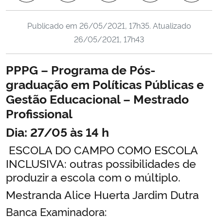
Ministério da Cidadania
Publicado em
26/05/2021, 17h35
. Atualizado
Ministério da Saúde
26/05/2021, 17h43
Ministério de Minas e Energia
PPPG – Programa de Pós-
graduação em Políticas Públicas e
Ministério da Ciência, Tecnologia, Inovações e Comunicações
Gestão Educacional – Mestrado
Profissional
Ministério do Meio Ambiente
Dia: 27/05 às 14 h
Ministério do Turismo
ESCOLA DO CAMPO COMO ESCOLA
INCLUSIVA: outras possibilidades de
Ministério do Desenvolvimento Regional
produzir a escola com o múltiplo.
Controladoria-Geral da União
Mestranda Alice Huerta Jardim Dutra
Banca Examinadora:
Ministério da Mulher, da Família e dos Direitos Humanos