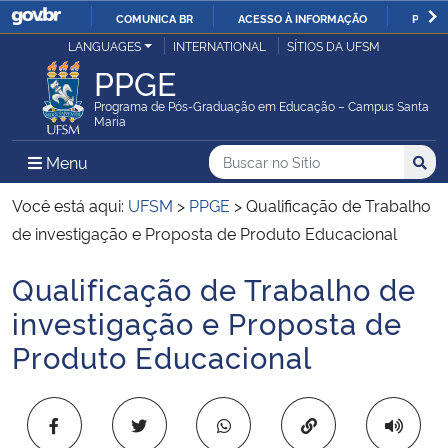
COMUNICA BR
ACESSO À INFORMAÇÃO
PARTI
Casa Civil
LANGUAGES
INTERNATIONAL
SÍTIOS DA UFSM
IR
PPGE
PARA
Ministério da Justiça e Segurança Pública
O
Programa de Pós-Graduação em Educação – Campus Santa
Maria
CONTEÚDO
Ministério da Defesa
Buscar no no Sítio
Busca
Busca:
Menu Principal do Sítio
Menu
Busc
Ministério das Relações Exteriores
Você está aqui:
UFSM
>
PPGE
>
Qualificação de Trabalho
de investigação e Proposta de Produto Educacional
Ministério da Economia
Qualificação de Trabalho de
Início do conteúdo
Ministério da Infraestrutura
investigação e Proposta de
Produto Educacional
Ministério da Agricultura, Pecuária e Abastecimento
Ministério da Educação
Copiar para área 