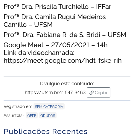
Profª Dra. Priscila Turchiello – IFFar
Secretaria-Geral
Profª Dra. Camila Rugui Medeiros
Camillo – UFSM
Secretaria de Governo
Profª. Dra. Fabiane R. de S. Bridi – UFSM
Google Meet – 27/05/2021 – 14h
Gabinete de Segurança Institucional
Link da videochamada:
https://meet.google.com/hdt-fske-rih
Advocacia-Geral da União
Banco Central do Brasil
Divulgue este conteúdo:
https://ufsm.br/r-547-3463
Copiar
Planalto
para área de tran
Registrado em
SEM CATEGORIA
,
Assunto(s):
GEPE
GRUPOS
Publicações Recentes