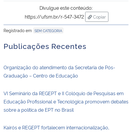
Ministério da Cidadania
Divulgue este conteúdo:
https://ufsm.br/r-547-3472
Copiar
Ministério da Saúde
para área de trans
Registrado em
SEM CATEGORIA
Ministério de Minas e Energia
Publicações Recentes
Ministério da Ciência, Tecnologia, Inovações e Comunicações
Organização do atendimento da Secretaria de Pós-
Ministério do Meio Ambiente
Graduação – Centro de Educação
Ministério do Turismo
VI Seminário da REGEPT e II Colóquio de Pesquisas em
Ministério do Desenvolvimento Regional
Educação Profissional e Tecnológica promovem debates
sobre a política de EPT no Brasil
Controladoria-Geral da União
Kairós e REGEPT fortalecem internacionalização,
Ministério da Mulher, da Família e dos Direitos Humanos