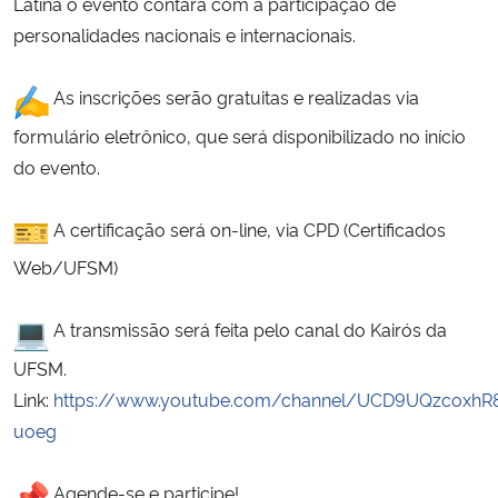
Latina o evento contará com a participação de
personalidades nacionais e internacionais.
Secretaria-Geral
As inscrições serão gratuitas e realizadas via
Secretaria de Governo
formulário eletrônico, que será disponibilizado no início
do evento.
Gabinete de Segurança Institucional
A certificação será on-line, via CPD (Certificados
Advocacia-Geral da União
Web/UFSM)
Banco Central do Brasil
A transmissão será feita pelo canal do Kairós da
Planalto
UFSM.
Link:
https://www.youtube.com/channel/UCD9UQzcoxhR
uoeg
Agende-se e participe!