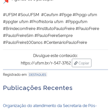
#UFSM #SouUFSM #Ceufsm #Ppge #Prpgp ufsm
#ppgter ufsm #Profhistoria ufsm #Pppgufsm
#Brindecomfreire #InstitutoPauloFreire #PauloFreire
#PauloFreireSim #PauloFreireSempre
#PauloFreire100anos #CentenárioPauloFreire
Divulgue este conteúdo:
https://ufsm.br/r-547-3762
Copiar
para área de tran
Registrado em
DESTAQUES
Publicações Recentes
Organização do atendimento da Secretaria de Pós-