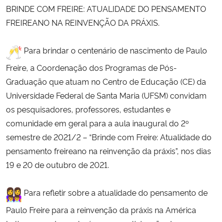
BRINDE COM FREIRE: ATUALIDADE DO PENSAMENTO
Ministério da Cidadania
FREIREANO NA REINVENÇÃO DA PRÁXIS.
Ministério da Saúde
Para brindar o centenário de nascimento de Paulo
Ministério de Minas e Energia
Freire, a Coordenação dos Programas de Pós-
Graduação que atuam no Centro de Educação (CE) da
Ministério da Ciência, Tecnologia, Inovações e Comunicações
Universidade Federal de Santa Maria (UFSM) convidam
os pesquisadores, professores, estudantes e
Ministério do Meio Ambiente
comunidade em geral para a aula inaugural do 2º
semestre de 2021/2 – “Brinde com Freire: Atualidade do
Ministério do Turismo
pensamento freireano na reinvenção da práxis”, nos dias
19 e 20 de outubro de 2021.
Ministério do Desenvolvimento Regional
Para refletir sobre a atualidade do pensamento de
Controladoria-Geral da União
Paulo Freire para a reinvenção da práxis na América
Ministério da Mulher, da Família e dos Direitos Humanos