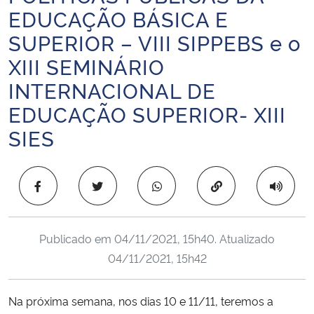
EDUCAÇÃO BÁSICA E
Ministério da Cidadania
SUPERIOR – VIII SIPPEBS e o
Ministério da Saúde
XIII SEMINÁRIO
INTERNACIONAL DE
Ministério de Minas e Energia
EDUCAÇÃO SUPERIOR- XIII
Ministério da Ciência, Tecnologia, Inovações e Comunicações
SIES
Ministério do Meio Ambiente
Copiar para área 
Ministério do Turismo
Ministério do Desenvolvimento Regional
Publicado em
04/11/2021, 15h40
. Atualizado
04/11/2021, 15h42
Controladoria-Geral da União
Na próxima semana, nos dias 10 e 11/11, teremos a
Ministério da Mulher, da Família e dos Direitos Humanos