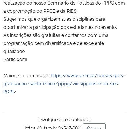
realização do nosso Seminário de Políticas do PPPG com
a copromoção do PPGE e da RIES.
Secretaria-Geral
Sugerimos que organizem suas disciplinas para
oportunizar a participação dos estudantes no evento.
Secretaria de Governo
As inscrições são gratuitas e contamos com uma
programação bem diversificada e de excelente
Gabinete de Segurança Institucional
qualidade.
Participem!
Advocacia-Geral da União
Banco Central do Brasil
Maiores Informações:
https://www.ufsm.br/cursos/pos-
graduacao/santa-maria/pppg/viii-sippebs-e-xiii-sies-
Planalto
2021
/
Divulgue este conteúdo:
https://ufsm.br/r-547-3811
Copiar