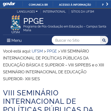
COMUNICA BR
ACESSO À INFORMAÇÃO
PARTI
Casa Civil
LANGUAGES
INTERNATIONAL
SÍTIOS DA UFSM
IR
PPGE
PARA
Ministério da Justiça e Segurança Pública
O
Programa de Pós-Graduação em Educação – Campus Santa
Maria
CONTEÚDO
Ministério da Defesa
Buscar no no Sítio
Busca
Busca:
Menu Principal do Sítio
Menu
Busc
Ministério das Relações Exteriores
Você está aqui:
UFSM
>
PPGE
>
VIII SEMINÁRIO
INTERNACIONAL DE POLÍTICAS PÚBLICAS DA
Ministério da Economia
EDUCAÇÃO BÁSICA E SUPERIOR – VIII SIPPEBS e o XIII
SEMINÁRIO INTERNACIONAL DE EDUCAÇÃO
Ministério da Infraestrutura
SUPERIOR- XIII SIES
Ministério da Agricultura, Pecuária e Abastecimento
VIII SEMINÁRIO
Início do conteúdo
INTERNACIONAL DE
Ministério da Educação
POLÍTICAS PÚBLICAS DA