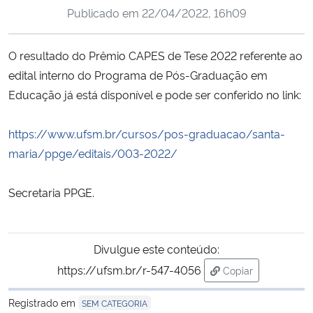
Publicado em
22/04/2022, 16h09
Ministério da Cidadania
Ministério da Saúde
O resultado do Prêmio CAPES de Tese 2022 referente ao
edital interno do Programa de Pós-Graduação em
Ministério de Minas e Energia
Educação já está disponível e pode ser conferido no link:
Ministério da Ciência, Tecnologia, Inovações e Comunicações
https://www.ufsm.br/cursos/pos-graduacao/santa-
maria/ppge/editais/003-2022/
Ministério do Meio Ambiente
Secretaria PPGE.
Ministério do Turismo
Ministério do Desenvolvimento Regional
Divulgue este conteúdo:
https://ufsm.br/r-547-4056
Copiar
Controladoria-Geral da União
para área de tran
Registrado em
SEM CATEGORIA
Ministério da Mulher, da Família e dos Direitos Humanos