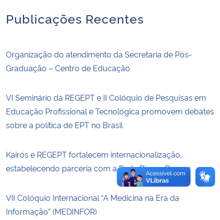
Publicações Recentes
Secretaria-Geral
Secretaria de Governo
Organização do atendimento da Secretaria de Pós-
Graduação – Centro de Educação
Gabinete de Segurança Institucional
VI Seminário da REGEPT e II Colóquio de Pesquisas em
Advocacia-Geral da União
Educação Profissional e Tecnológica promovem debates
sobre a política de EPT no Brasil
Banco Central do Brasil
Planalto
Kairós e REGEPT fortalecem internacionalização,
estabelecendo parceria com a Rede Bioma Pampa
VII Colóquio Internacional “A Medicina na Era da
Informação” (MEDINFOR)