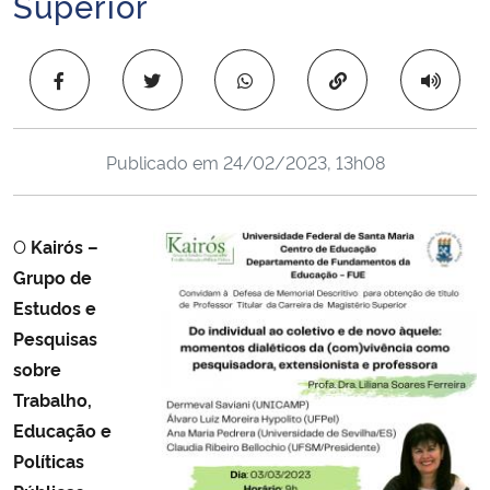
Superior
Ministério da Cidadania
Copiar para área 
Ministério da Saúde
Ministério de Minas e Energia
Publicado em
24/02/2023, 13h08
Ministério da Ciência, Tecnologia, Inovações e Comunicações
O
Kairós
–
Ministério do Meio Ambiente
Grupo de
Estudos e
Ministério do Turismo
Pesquisas
sobre
Ministério do Desenvolvimento Regional
Trabalho,
Controladoria-Geral da União
Educação e
Políticas
Ministério da Mulher, da Família e dos Direitos Humanos