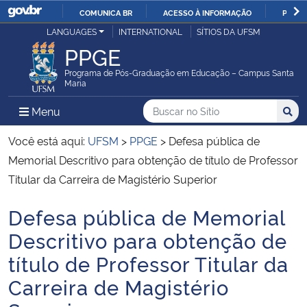
COMUNICA BR
ACESSO À INFORMAÇÃO
PARTI
Casa Civil
LANGUAGES
INTERNATIONAL
SÍTIOS DA UFSM
IR
PPGE
PARA
Ministério da Justiça e Segurança Pública
O
Programa de Pós-Graduação em Educação – Campus Santa
Maria
CONTEÚDO
Ministério da Defesa
Buscar no no Sítio
Busca
Busca:
Menu Principal do Sítio
Menu
Busc
Ministério das Relações Exteriores
Você está aqui:
UFSM
>
PPGE
>
Defesa pública de
Memorial Descritivo para obtenção de título de Professor
Ministério da Economia
Titular da Carreira de Magistério Superior
Defesa pública de Memorial
Ministério da Infraestrutura
Início do conteúdo
Descritivo para obtenção de
Ministério da Agricultura, Pecuária e Abastecimento
título de Professor Titular da
Carreira de Magistério
Ministério da Educação