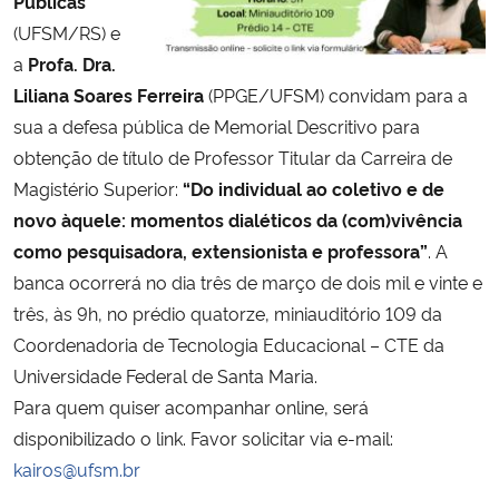
Públicas
(UFSM/RS) e
Secretaria-Geral
a
Profa. Dra.
Liliana Soares Ferreira
(PPGE/UFSM) convidam para a
Secretaria de Governo
sua a defesa pública de Memorial Descritivo para
obtenção de título de Professor Titular da Carreira de
Gabinete de Segurança Institucional
Magistério Superior:
“Do individual ao coletivo e de
novo àquele: momentos dialéticos da (com)vivência
Advocacia-Geral da União
como pesquisadora, extensionista e professora”
. A
banca ocorrerá no dia três de março de dois mil e vinte e
Banco Central do Brasil
três, às 9h, no prédio quatorze, miniauditório 109 da
Coordenadoria de Tecnologia Educacional – CTE da
Planalto
Universidade Federal de Santa Maria.
Para quem quiser acompanhar online, será
disponibilizado o link. Favor solicitar via e-mail:
kairos@ufsm.br