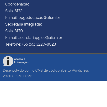
Coordenação:
Sala: 3172
E-mail: ppgeducacao@ufsm.br
Secretaria Integrada:
Sala: 3170
E-mail: secretariapg.ce@ufsm.br
Telefone: +55 (55) 3220-8023
Acesso à
Informação
Desenvolvido com o CMS de código aberto
Wordpress
2026
UFSM
/
CPD