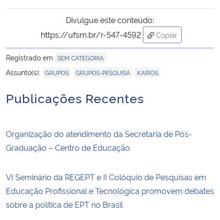
Divulgue este conteúdo:
Secretaria-Geral
https://ufsm.br/r-547-4592
Copiar
para área de tran
Secretaria de Governo
Registrado em
SEM CATEGORIA
,
,
Assunto(s):
GRUPOS
GRUPOS-PESQUISA
KAIROS
Gabinete de Segurança Institucional
Publicações Recentes
Advocacia-Geral da União
Banco Central do Brasil
Organização do atendimento da Secretaria de Pós-
Graduação – Centro de Educação
Planalto
VI Seminário da REGEPT e II Colóquio de Pesquisas em
Educação Profissional e Tecnológica promovem debates
sobre a política de EPT no Brasil