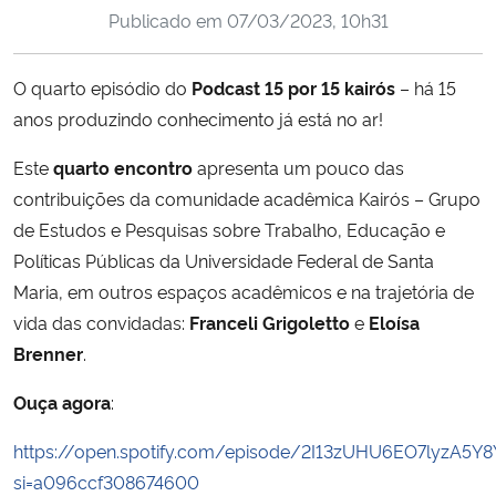
Publicado em
07/03/2023, 10h31
Ministério da Cidadania
Ministério da Saúde
O quarto episódio do
Podcast 15 por 15 kairós
– há 15
anos produzindo conhecimento já está no ar!
Ministério de Minas e Energia
Este
quarto encontro
apresenta um pouco das
Ministério da Ciência, Tecnologia, Inovações e Comunicações
contribuições da comunidade acadêmica Kairós – Grupo
de Estudos e Pesquisas sobre Trabalho, Educação e
Ministério do Meio Ambiente
Políticas Públicas da Universidade Federal de Santa
Maria, em outros espaços acadêmicos e na trajetória de
Ministério do Turismo
vida das convidadas:
Franceli Grigoletto
e
Eloísa
Brenner
.
Ministério do Desenvolvimento Regional
Ouça agora
:
Controladoria-Geral da União
https://open.spotify.com/episode/2I13zUHU6EO7lyzA5
si=a096ccf308674600
Ministério da Mulher, da Família e dos Direitos Humanos