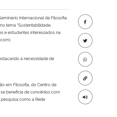
eminário Internacional de Filosofia
mo tema “Sustentabilidade,
es e estudantes interessados na
.com).
 destacando a necessidade de
Copiar para áre
 em Filosofia, do Centro de
se beneficia de convênios com
de pesquisa como a Rede