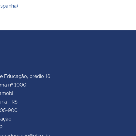
spanha)
e Educação, prédio 16,
ima nº 1000
Camobi
ria - RS
105-900
ação:
72
 ppgeducacao@ufsm.br