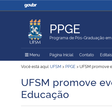
Casa Civil
Ministério da Justiça e
Segurança Pública
PPGE
Ministério da Agricultura,
Ministério da Educação
Programa de Pós-Graduação em 
Pecuária e Abastecimento
Menu Principal do Sítio
Menu
Página Inicial
Contato
Editais
Ministério do Meio Ambiente
Ministério do Turismo
Você está aqui:
UFSM
>
PPGE
>
UFSM promove eve
UFSM promove even
Início do conteúdo
Secretaria de Governo
Gabinete de Segurança
Educação
Institucional