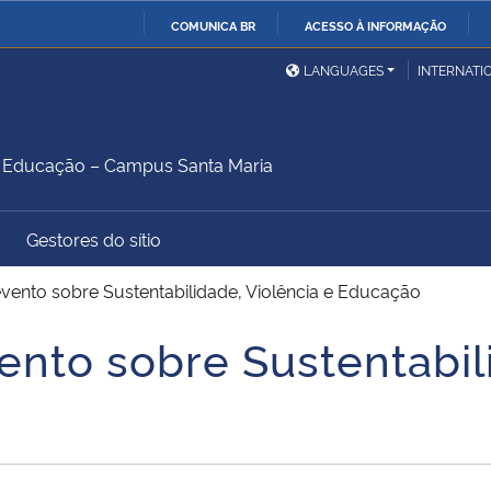
COMUNICA BR
ACESSO À INFORMAÇÃO
Ministério da Defesa
Ministério das Relações
Mini
IR
LANGUAGES
INTERNATI
Exteriores
PARA
O
Ministério da Cidadania
Ministério da Saúde
Mini
CONTEÚDO
Educação – Campus Santa Maria
Gestores do sítio
Ministério do
Controladoria-Geral da
Mini
Desenvolvimento Regional
União
Famí
nto sobre Sustentabilidade, Violência e Educação
Hum
to sobre Sustentabili
Advocacia-Geral da União
Banco Central do Brasil
Plan