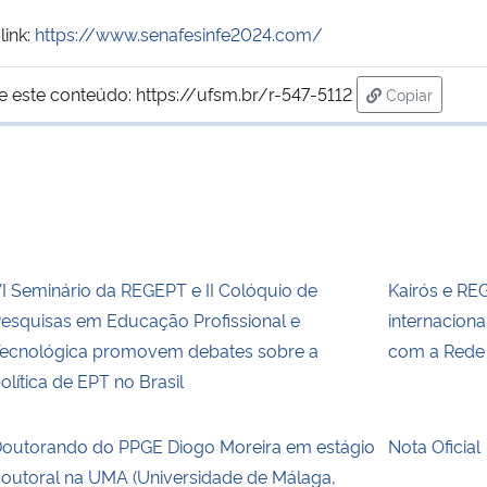
ink:
https://www.senafesinfe2024.com/
e este conteúdo:
https://ufsm.br/r-547-5112
Copiar
para área de
I Seminário da REGEPT e II Colóquio de
Kairós e RE
esquisas em Educação Profissional e
internacion
ecnológica promovem debates sobre a
com a Rede
olítica de EPT no Brasil
outorando do PPGE Diogo Moreira em estágio
Nota Oficial
outoral na UMA (Universidade de Málaga,