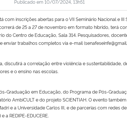
Publicado em
10/07/2024, 13h51
 com inscrições abertas para o VII Seminário Nacional e III S
orrerá de 25 a 27 de novembro em formato híbrido, terá co
ório do Centro de Educação, Sala 314. Pesquisadores, docent
e enviar trabalhos completos via e-mail (senafeseinfe@gmail
, discutirá a correlação entre violência e sustentabilidade,
res e o ensino nas escolas.
ós-Graduação em Educação, do Programa de Pós-Graduação
atório AmbiCULT e do projeto SCIENTIAH. O evento também 
dri e a Universidade Carlos III, e de parcerias com redes 
EV) e a REDIPE-EDUCERE.