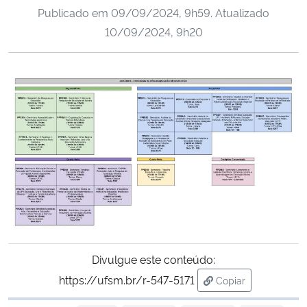
Publicado em
09/09/2024, 9h59
. Atualizado
Ministério da Cidadania
10/09/2024, 9h20
Ministério da Saúde
Ministério de Minas e Energia
Ministério da Ciência, Tecnologia, Inovações e Comunicações
Ministério do Meio Ambiente
Ministério do Turismo
Ministério do Desenvolvimento Regional
Divulgue este conteúdo:
Controladoria-Geral da União
https://ufsm.br/r-547-5171
Copiar
para área de trans
Ministério da Mulher, da Família e dos Direitos Humanos