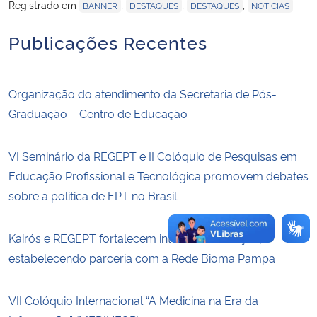
Registrado em
,
,
,
BANNER
DESTAQUES
DESTAQUES
NOTÍCIAS
Secretaria-Geral
Publicações Recentes
Secretaria de Governo
Organização do atendimento da Secretaria de Pós-
Gabinete de Segurança Institucional
Graduação – Centro de Educação
Advocacia-Geral da União
VI Seminário da REGEPT e II Colóquio de Pesquisas em
Educação Profissional e Tecnológica promovem debates
Banco Central do Brasil
sobre a política de EPT no Brasil
Planalto
Kairós e REGEPT fortalecem internacionalização,
estabelecendo parceria com a Rede Bioma Pampa
VII Colóquio Internacional “A Medicina na Era da