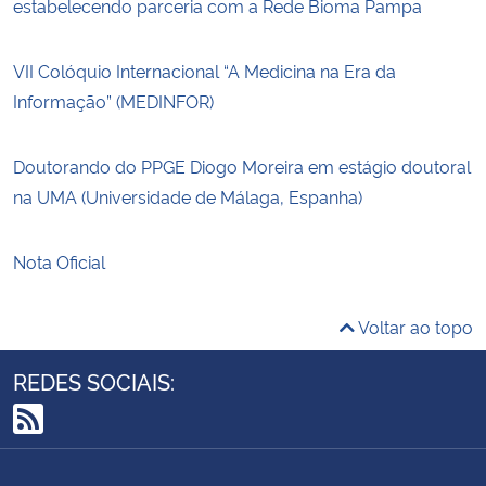
estabelecendo parceria com a Rede Bioma Pampa
VII Colóquio Internacional “A Medicina na Era da
Informação” (MEDINFOR)
Doutorando do PPGE Diogo Moreira em estágio doutoral
na UMA (Universidade de Málaga, Espanha)
Nota Oficial
Voltar ao topo
REDES SOCIAIS:
RSS