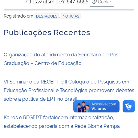
https://ufsm.br/r-547-5655
Copiar
para área de tran
Secretaria-Geral
Registrado em
,
DESTAQUES
NOTÍCIAS
Publicações Recentes
Secretaria de Governo
Gabinete de Segurança Institucional
Organização do atendimento da Secretaria de Pós-
Graduação – Centro de Educação
Advocacia-Geral da União
Banco Central do Brasil
VI Seminário da REGEPT e II Colóquio de Pesquisas em
Educação Profissional e Tecnológica promovem debates
Planalto
sobre a política de EPT no Brasil
Kairós e REGEPT fortalecem internacionalização,
estabelecendo parceria com a Rede Bioma Pampa