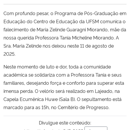
Ministério da Cidadania
Com profundo pesar, o Programa de Pós-Graduação em
Ministério da Saúde
Educação do Centro de Educação da UFSM comunica o
falecimento de Maria Zelinde Guaragni Miorando, mãe da
Ministério de Minas e Energia
nossa querida Professora Tania Micheline Miorando. A
Sra. Maria Zelinde nos deixou neste 11 de agosto de
Ministério da Ciência, Tecnologia, Inovações e Comunicações
2025.
Neste momento de luto e dor, toda a comunidade
Ministério do Meio Ambiente
acadêmica se solidariza com a Professora Tania e seus
Ministério do Turismo
familiares, desejando força e conforto para superar esta
imensa perda. O velório será realizado em Lajeado, na
Ministério do Desenvolvimento Regional
Capela Ecumênica Huwe (Sala B). O sepultamento está
marcado para as 15h, no Cemitério de Progresso.
Controladoria-Geral da União
Divulgue este conteúdo:
Ministério da Mulher, da Família e dos Direitos Humanos