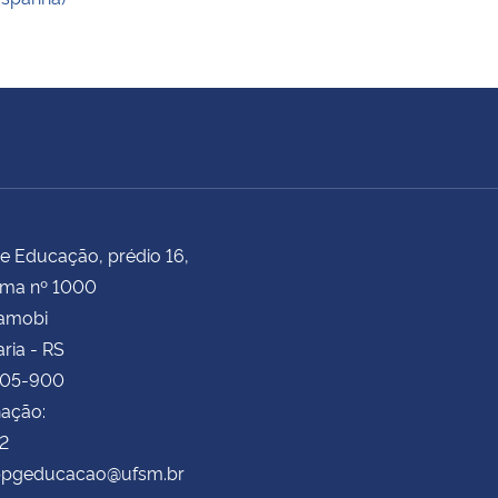
e Educação, prédio 16,
ima nº 1000
Camobi
ria - RS
105-900
ação:
72
 ppgeducacao@ufsm.br