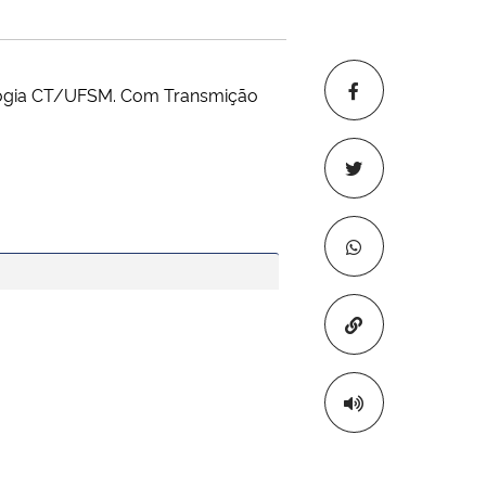
nologia CT/UFSM. Com Transmição
Copiar para áre