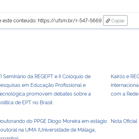
e este conteúdo:
https://ufsm.br/r-547-5669
Copiar
para área d
I Seminário da REGEPT e II Colóquio de
Kairós e RE
esquisas em Educação Profissional e
internacion
ecnológica promovem debates sobre a
com a Rede
olítica de EPT no Brasil
outorando do PPGE Diogo Moreira em estágio
Nota Oficial
outoral na UMA (Universidade de Málaga,
spanha)