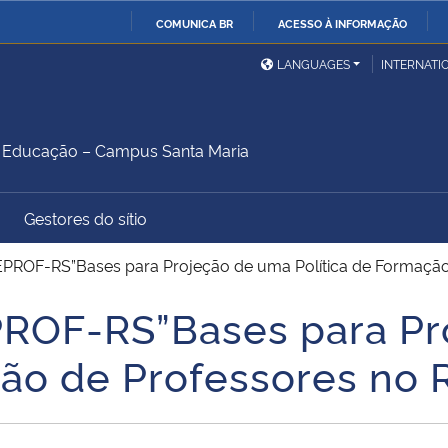
COMUNICA BR
ACESSO À INFORMAÇÃO
Ministério da Defesa
Ministério das Relações
Mini
IR
LANGUAGES
INTERNATI
Exteriores
PARA
O
Ministério da Cidadania
Ministério da Saúde
Mini
CONTEÚDO
Educação – Campus Santa Maria
Gestores do sítio
Ministério do
Controladoria-Geral da
Mini
Desenvolvimento Regional
União
Famí
ROF-RS”Bases para Projeção de uma Política de Formação 
Hum
ROF-RS”Bases para Pr
Advocacia-Geral da União
Banco Central do Brasil
Plan
ção de Professores no 