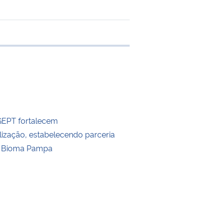
e transferência
GEPT fortalecem
alização, estabelecendo parceria
 Bioma Pampa