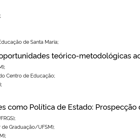
;
 Educação de Santa Maria;
s oportunidades teórico-metodológicas a
M);
a do Centro de Educação;
;
s como Política de Estado: Prospecção 
UFRGS);
tor de Graduação/UFSM);
M);