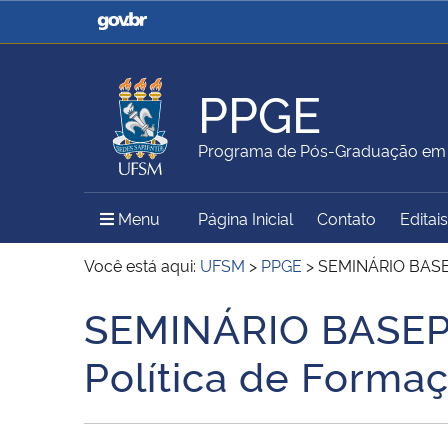
Casa Civil
Ministério da Justiça e
Segurança Pública
PPGE
Ministério da Agricultura,
Ministério da Educação
Programa de Pós-Graduação em 
Pecuária e Abastecimento
Menu Principal do Sítio
Menu
Página Inicial
Contato
Editais
Ministério do Meio Ambiente
Ministério do Turismo
Você está aqui:
UFSM
>
PPGE
>
SEMINÁRIO BASEP
SEMINÁRIO BASEP
Início do conteúdo
Secretaria de Governo
Gabinete de Segurança
Política de Forma
Institucional