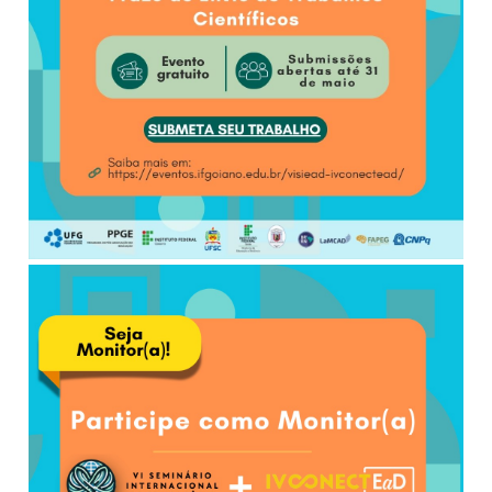
Secretaria-Geral
Secretaria de Governo
Gabinete de Segurança Institucional
Advocacia-Geral da União
Banco Central do Brasil
Planalto