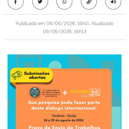
Copiar para área 
Ministério da Cidadania
Ministério da Saúde
Publicado em
09/06/2026, 16h11
. Atualizado
09/06/2026, 16h13
Ministério de Minas e Energia
Ministério da Ciência, Tecnologia, Inovações e Comunicações
Ministério do Meio Ambiente
Ministério do Turismo
Ministério do Desenvolvimento Regional
Controladoria-Geral da União
Ministério da Mulher, da Família e dos Direitos Humanos