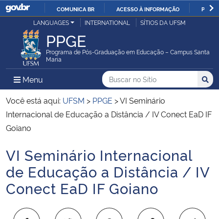
COMUNICA BR
ACESSO À INFORMAÇÃO
PARTI
Casa Civil
LANGUAGES
INTERNATIONAL
SÍTIOS DA UFSM
IR
PPGE
PARA
Ministério da Justiça e Segurança Pública
O
Programa de Pós-Graduação em Educação – Campus Santa
Maria
CONTEÚDO
Ministério da Defesa
Buscar no no Sítio
Busca
Busca:
Menu Principal do Sítio
Menu
Busc
Ministério das Relações Exteriores
Você está aqui:
UFSM
>
PPGE
>
VI Seminário
Internacional de Educação a Distância / IV Conect EaD IF
Ministério da Economia
Goiano
VI Seminário Internacional
Ministério da Infraestrutura
Início do conteúdo
de Educação a Distância / IV
Ministério da Agricultura, Pecuária e Abastecimento
Conect EaD IF Goiano
Ministério da Educação