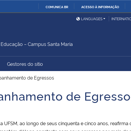
COMUNICA BR
ACESSO À INFORMAÇÃO
Ministério da Defesa
Ministério das Relações
Mini
IR
LANGUAGES
INTERNATI
Exteriores
PARA
O
Ministério da Cidadania
Ministério da Saúde
Mini
CONTEÚDO
Educação – Campus Santa Maria
Gestores do sítio
Ministério do
Controladoria-Geral da
Mini
Desenvolvimento Regional
União
Famí
mpanhamento de Egressos
Hum
panhamento de Egresso
Advocacia-Geral da União
Banco Central do Brasil
Plan
FSM, ao longo de seus cinquenta e cinco anos, reafirma 