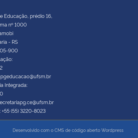
e Educação, prédio 16,
ima nº 1000
Camobi
ria - RS
105-900
ação:
72
 ppgeducacao@ufsm.br
ia Integrada:
70
secretariapg.ce@ufsm.br
: +55 (55) 3220-8023
Desenvolvido com o CMS de código aberto
Wordpress