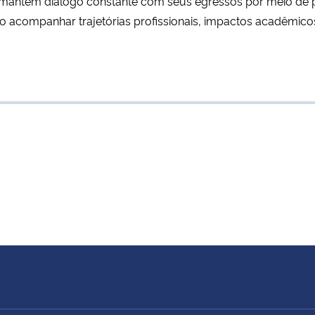
, mantém diálogo constante com seus egressos por meio de p
o acompanhar trajetórias profissionais, impactos acadêmico