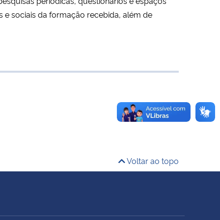
esquisas periódicas, questionários e espaços
s e sociais da formação recebida, além de
Voltar ao topo