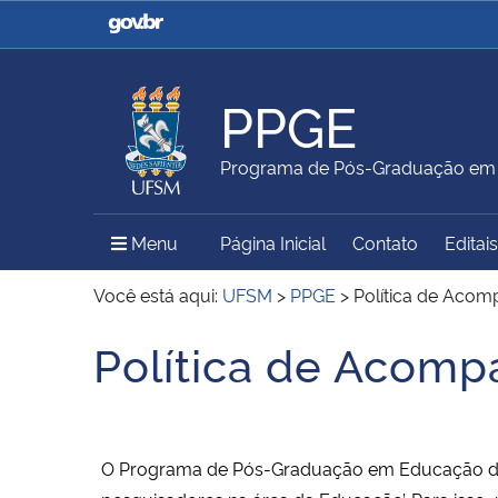
Casa Civil
Ministério da Justiça e
Segurança Pública
PPGE
Ministério da Agricultura,
Ministério da Educação
Programa de Pós-Graduação em 
Pecuária e Abastecimento
Menu Principal do Sítio
Menu
Página Inicial
Contato
Editais
Ministério do Meio Ambiente
Ministério do Turismo
Você está aqui:
UFSM
>
PPGE
>
Política de Aco
Política de Acom
Início do conteúdo
Secretaria de Governo
Gabinete de Segurança
Institucional
O Programa de Pós-Graduação em Educação da U