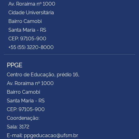
Av. Roraima nº 1000
Cidade Universitária
Secretaria-Geral
Bairro Camobi
Santa Maria - RS
Secretaria de Governo
CEP: 97105-900
+55 (55) 3220-8000
Gabinete de Segurança Institucional
PPGE
Advocacia-Geral da União
Centro de Educação, prédio 16,
Banco Central do Brasil
Av. Roraima nº 1000
Bairro Camobi
Planalto
Santa Maria - RS
CEP: 97105-900
Coordenação:
Sala: 3172
E-mail: ppgeducacao@ufsm.br