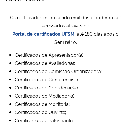
Ministério da Cidadania
Os certificados estão sendo emitidos e poderão ser
Ministério da Saúde
acessados através do
Portal de certificados UFSM
, até 180 dias após o
Ministério de Minas e Energia
Seminário.
Ministério da Ciência, Tecnologia, Inovações e Comunicações
Certificados de Apresentador(a);
Certificados de Avaliador(a);
Ministério do Meio Ambiente
Certificados de Comissão Organizadora;
Certificados de Conferencista;
Ministério do Turismo
Certificados de Coordenação;
Certificados de Mediador(a);
Ministério do Desenvolvimento Regional
Certificados de Monitoria;
Certificados de Ouvinte;
Controladoria-Geral da União
Certificados de Palestrante.
Ministério da Mulher, da Família e dos Direitos Humanos