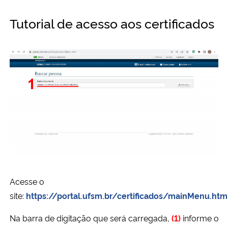
Tutorial de acesso aos certificados
Secretaria-Geral
Secretaria de Governo
Gabinete de Segurança Institucional
Advocacia-Geral da União
Banco Central do Brasil
Planalto
Acesse o
site:
https://portal.ufsm.br/certificados/mainMenu.htm
Na barra de digitação que será carregada,
(1)
informe o