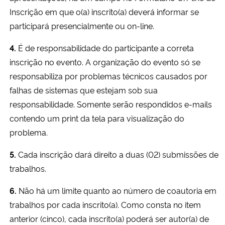
Inscrição em que o(a) inscrito(a) deverá informar se
Secretaria-Geral
participará presencialmente ou on-line.
4.
É de responsabilidade do participante a correta
Secretaria de Governo
inscrição no evento. A organização do evento só se
responsabiliza por problemas técnicos causados por
Gabinete de Segurança Institucional
falhas de sistemas que estejam sob sua
Advocacia-Geral da União
responsabilidade. Somente serão respondidos e-mails
contendo um print da tela para visualização do
Banco Central do Brasil
problema.
5.
Cada inscrição dará direito a duas (02) submissões de
Planalto
trabalhos.
6.
Não há um limite quanto ao número de coautoria em
trabalhos por cada inscrito(a). Como consta no item
anterior (cinco), cada inscrito(a) poderá ser autor(a) de