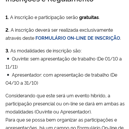
Ministério da Cidadania
1.
A inscrição e participação serão
gratuitas
.
Ministério da Saúde
2.
A inscrição deverá ser realizada exclusivamente
Ministério de Minas e Energia
através deste
FORMULÁRIO ON-LINE DE INSCRIÇÃO
.
3.
As modalidades de inscrição são:
Ministério da Ciência, Tecnologia, Inovações e Comunicações
Ouvinte: sem apresentação de trabalho (De 01/10 a
Ministério do Meio Ambiente
11/11)
Apresentador: com apresentação de trabalho (De
Ministério do Turismo
04/10 a 31/10)
Considerando que este será um evento híbrido, a
Ministério do Desenvolvimento Regional
participação presencial ou on-line se dará em ambas as
modalidades (Ouvinte ou Apresentador).
Controladoria-Geral da União
Para que se possa bem organizar as participações e
Ministério da Mulher, da Família e dos Direitos Humanos
apresentações, há um campo no Formulário On-line de