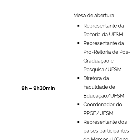
Secretaria-Geral
Mesa de abertura:
Representante da
Secretaria de Governo
Reitoria da UFSM
Representante da
Gabinete de Segurança Institucional
Pró-Reitoria de Pós-
Graduação e
Advocacia-Geral da União
Pesquisa/UFSM
Diretora da
Banco Central do Brasil
Faculdade de
9h – 9h30min
Educação/UFSM
Planalto
Coordenador do
PPGE/UFSM
Representante dos
países participantes
do Mercosul/Cone