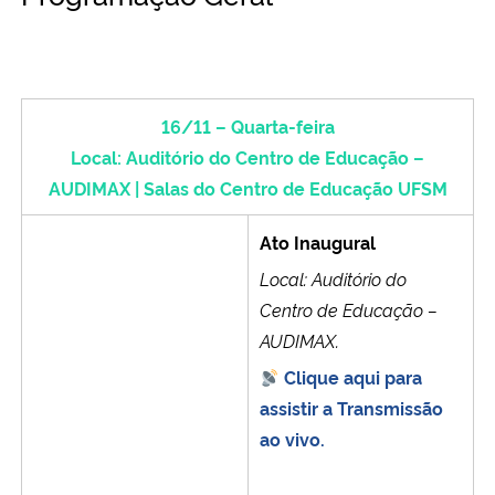
Ministério da Cidadania
Ministério da Saúde
16/11 – Quarta-feira
Ministério de Minas e Energia
Local: Auditório do Centro de Educação –
AUDIMAX |
Salas do Centro de Educação
UFSM
Ministério da Ciência, Tecnologia, Inovações e Comunicações
Ato Inaugural
Ministério do Meio Ambiente
Local: Auditório do
Centro de Educação –
Ministério do Turismo
AUDIMAX.
Ministério do Desenvolvimento Regional
Clique aqui para
assistir a Transmissão
Controladoria-Geral da União
ao vivo.
Ministério da Mulher, da Família e dos Direitos Humanos